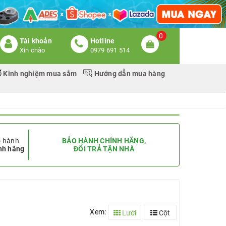
0
Tài khoản
Hotline
Xin chào
0979 691 514
Kinh nghiệm mua sắm
Hướng dẫn mua hàng
 hành
BẢO HÀNH CHÍNH HÃNG,
nh hãng
ĐỔI TRẢ TẬN NHÀ
Xem:
Lưới
Cột