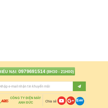
0979691514
IẾU NẠI:
(8H30 - 21H00)
CÔNG TY ĐIỆN MÁY
Chia sẻ
ANH ĐỨC