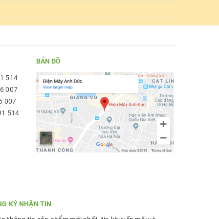
BẢN ĐỒ
91 514
96 007
6 007
91 514
NG KÝ NHẬN TIN