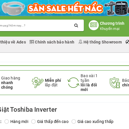
Chương trình
Khuyến mại
 thiệu về Ades
Chính sách bảo hành
Hệ thống Showroom
Bao xài 1
Giao hàng
Miễn phí
tuần
Bảo
nhanh
lắp đặt
lỗi là đổi
chí
chóng
mới
iặt Toshiba Inverter
:
Hàng mới
Giá thấp đến cao
Giá cao xuống thấp