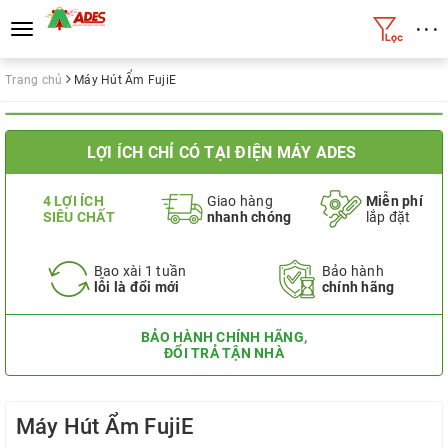
• • •
Toggle
navigation
Trang chủ
Máy Hút Ẩm FujiE
LỢI ÍCH CHỈ CÓ TẠI ĐIỆN MÁY ADES
4 LỢI ÍCH
Giao hàng
Miễn phí
SIÊU CHẤT
nhanh chóng
lắp đặt
Bao xài 1 tuần
Bảo hành
lỗi là đổi mới
chính hãng
BẢO HÀNH CHÍNH HÃNG,
ĐỔI TRẢ TẬN NHÀ
Máy Hút Ẩm FujiE