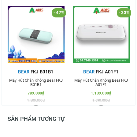
- 47%
- 33%
BEAR
FKJ B01B1
BEAR
FKJ A01F1
Máy Hút Chân Không Bear FKJ
Máy Hút Chân Không Bear FKJ
B01B1
A01F1
789.000₫
1.139.000₫
1.500.000₫
1.690.000₫
Thêm vào so sánh
Thêm vào so sánh
SẢN PHẨM TƯƠNG TỰ