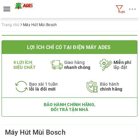
• • •
Toggle
navigation
Trang chủ
Máy Hút Mùi Bosch
LỢI ÍCH CHỈ CÓ TẠI ĐIỆN MÁY ADES
4 LỢI ÍCH
Giao hàng
Miễn phí
SIÊU CHẤT
nhanh chóng
lắp đặt
Bao xài 1 tuần
Bảo hành
lỗi là đổi mới
chính hãng
BẢO HÀNH CHÍNH HÃNG,
ĐỔI TRẢ TẬN NHÀ
Máy Hút Mùi Bosch