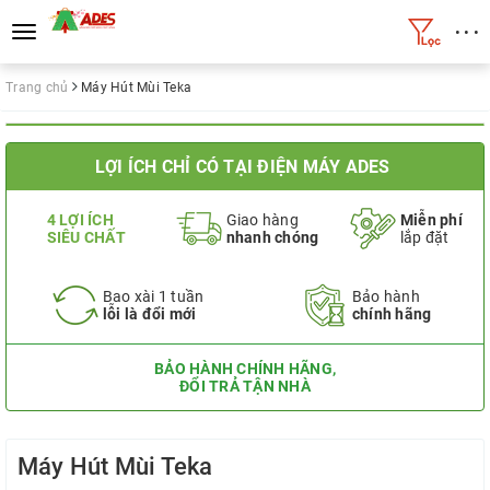
• • •
Toggle
navigation
Trang chủ
Máy Hút Mùi Teka
LỢI ÍCH CHỈ CÓ TẠI ĐIỆN MÁY ADES
4 LỢI ÍCH
Giao hàng
Miễn phí
SIÊU CHẤT
nhanh chóng
lắp đặt
Bao xài 1 tuần
Bảo hành
lỗi là đổi mới
chính hãng
BẢO HÀNH CHÍNH HÃNG,
ĐỔI TRẢ TẬN NHÀ
Máy Hút Mùi Teka