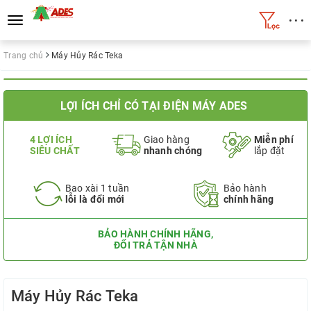
• • •
Toggle
navigation
Trang chủ
Máy Hủy Rác Teka
LỢI ÍCH CHỈ CÓ TẠI ĐIỆN MÁY ADES
4 LỢI ÍCH
Giao hàng
Miễn phí
SIÊU CHẤT
nhanh chóng
lắp đặt
Bao xài 1 tuần
Bảo hành
lỗi là đổi mới
chính hãng
BẢO HÀNH CHÍNH HÃNG,
ĐỔI TRẢ TẬN NHÀ
Máy Hủy Rác Teka