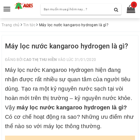
0
Toggle
navigation
Trang chủ
Tin tức
Máy lọc nước kangaroo hydrogen là gì?
Máy lọc nước kangaroo hydrogen là gì?
ĐĂNG BỞI
CAO THỊ THU HIỀN
VÀO LÚC 31/01/2020
Máy lọc nước Kangaroo Hydrogen hiện đang
nhận được rất nhiều sự quan tâm của người tiêu
dùng. Tạo ra một kỷ nguyên nước sạch tại vòi
hoàn mới trên thị trường – kỷ nguyên nước khỏe.
Vậy
máy lọc nước kangaroo hydrogen là gì
?
Có cơ chế hoạt động ra sao? Những ưu điểm như
thế nào so với máy lọc thông thường.