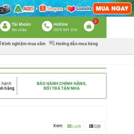
0
Tài khoản
Hotline
Xin chào
0979 691 514
Kinh nghiệm mua sắm
Hướng dẫn mua hàng
 hành
BẢO HÀNH CHÍNH HÃNG,
nh hãng
ĐỔI TRẢ TẬN NHÀ
Xem:
Lưới
Cột