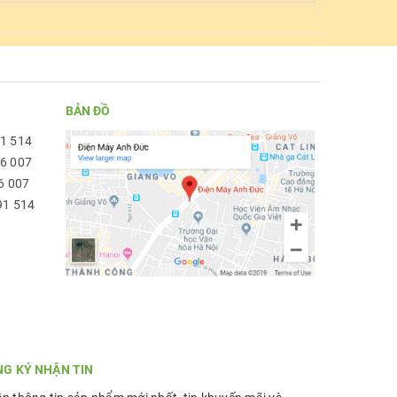
BẢN ĐỒ
91 514
96 007
6 007
91 514
NG KÝ NHẬN TIN