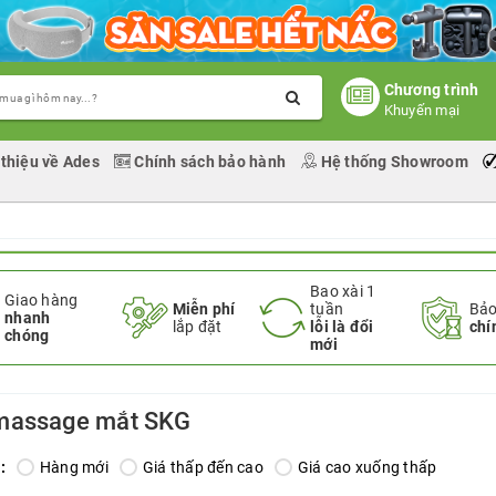
Chương trình
Khuyến mại
 thiệu về Ades
Chính sách bảo hành
Hệ thống Showroom
Bao xài 1
Giao hàng
Miễn phí
tuần
Bảo
nhanh
lắp đặt
lỗi là đổi
chí
chóng
mới
massage mắt SKG
:
Hàng mới
Giá thấp đến cao
Giá cao xuống thấp