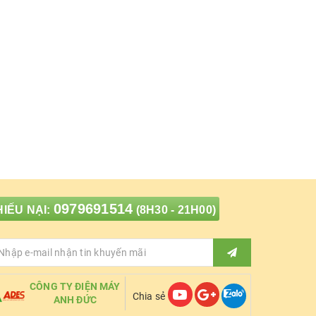
0979691514
IẾU NẠI:
(8H30 - 21H00)
CÔNG TY ĐIỆN MÁY
Chia sẻ
ANH ĐỨC