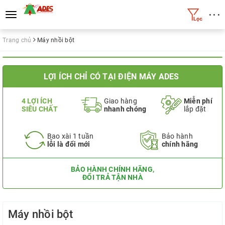
• • •
Toggle
navigation
Trang chủ
Máy nhồi bột
LỢI ÍCH CHỈ CÓ TẠI ĐIỆN MÁY ADES
4 LỢI ÍCH
Giao hàng
Miễn phí
SIÊU CHẤT
nhanh chóng
lắp đặt
Bao xài 1 tuần
Bảo hành
lỗi là đổi mới
chính hãng
BẢO HÀNH CHÍNH HÃNG,
ĐỔI TRẢ TẬN NHÀ
Máy nhồi bột