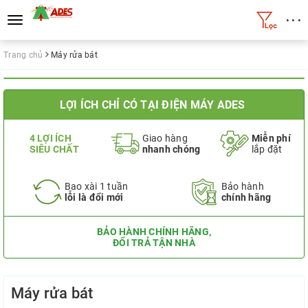
• • •
Toggle
navigation
Trang chủ
Máy rửa bát
LỢI ÍCH CHỈ CÓ TẠI ĐIỆN MÁY ADES
4 LỢI ÍCH
Giao hàng
Miễn phí
SIÊU CHẤT
nhanh chóng
lắp đặt
Bao xài 1 tuần
Bảo hành
lỗi là đổi mới
chính hãng
BẢO HÀNH CHÍNH HÃNG,
ĐỔI TRẢ TẬN NHÀ
Máy rửa bát