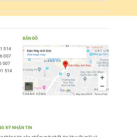
BẢN ĐỒ
91 514
96 007
6 007
91 514
NG KÝ NHẬN TIN