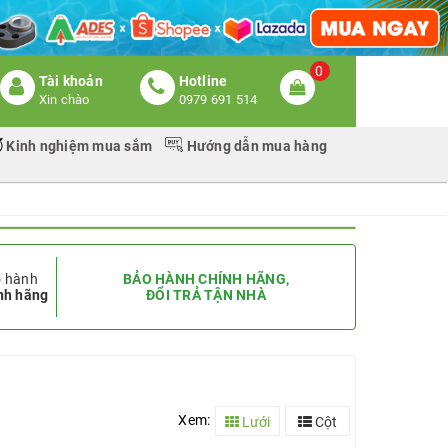
0
Tài khoản
Hotline
Xin chào
0979 691 514
Kinh nghiệm mua sắm
Hướng dẫn mua hàng
 hành
BẢO HÀNH CHÍNH HÃNG,
nh hãng
ĐỔI TRẢ TẬN NHÀ
Xem:
Lưới
Cột