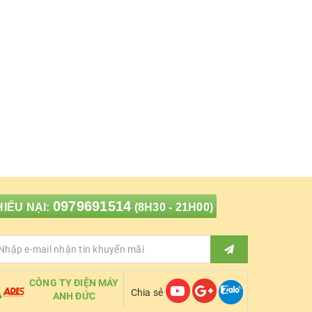
0979691514
IẾU NẠI:
(8H30 - 21H00)
CÔNG TY ĐIỆN MÁY
Chia sẻ
ANH ĐỨC