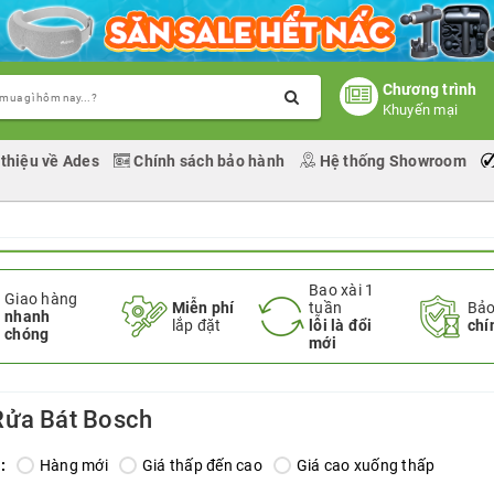
Chương trình
Khuyến mại
 thiệu về Ades
Chính sách bảo hành
Hệ thống Showroom
Bao xài 1
Giao hàng
Miễn phí
tuần
Bảo
nhanh
lắp đặt
lỗi là đổi
chí
chóng
mới
Rửa Bát Bosch
:
Hàng mới
Giá thấp đến cao
Giá cao xuống thấp