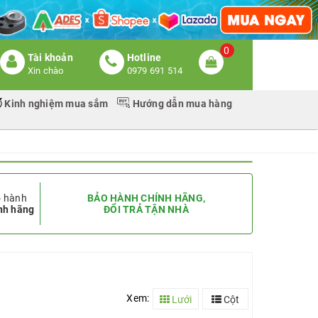
0
Tài khoản
Hotline
Xin chào
0979 691 514
Kinh nghiệm mua sắm
Hướng dẫn mua hàng
 hành
BẢO HÀNH CHÍNH HÃNG,
nh hãng
ĐỔI TRẢ TẬN NHÀ
Xem:
Lưới
Cột