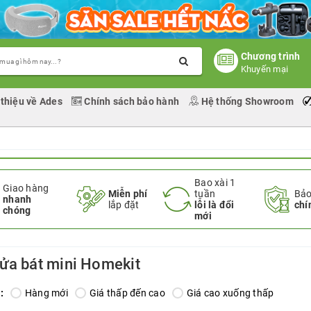
Chương trình
Khuyến mại
 thiệu về Ades
Chính sách bảo hành
Hệ thống Showroom
Bao xài 1
Giao hàng
Miễn phí
tuần
Bảo
nhanh
lắp đặt
lỗi là đổi
chí
chóng
mới
ửa bát mini Homekit
:
Hàng mới
Giá thấp đến cao
Giá cao xuống thấp