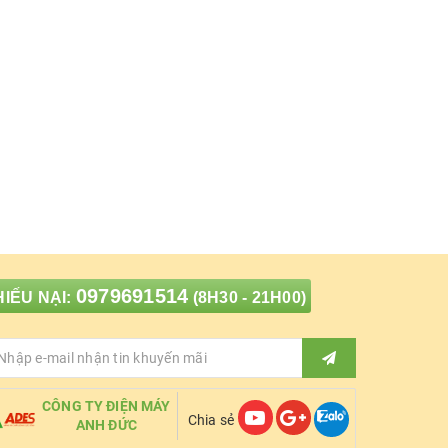
0979691514
IẾU NẠI:
(8H30 - 21H00)
CÔNG TY ĐIỆN MÁY
Chia sẻ
ANH ĐỨC