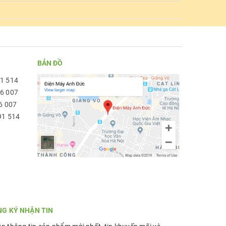
BẢN ĐỒ
91 514
96 007
6 007
91 514
NG KÝ NHẬN TIN