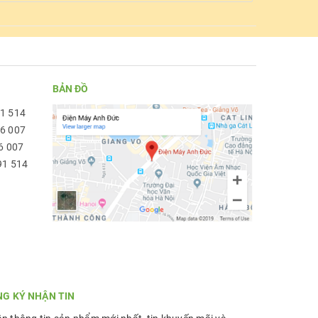
BẢN ĐỒ
91 514
96 007
6 007
91 514
NG KÝ NHẬN TIN