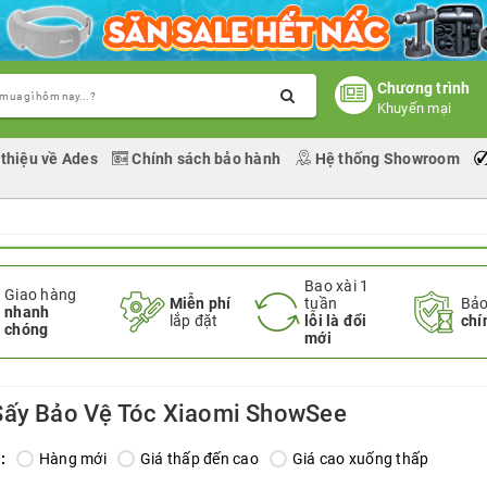
Chương trình
Khuyến mại
 thiệu về Ades
Chính sách bảo hành
Hệ thống Showroom
Bao xài 1
Giao hàng
Miễn phí
tuần
Bảo
nhanh
lắp đặt
lỗi là đổi
chí
chóng
mới
ấy Bảo Vệ Tóc Xiaomi ShowSee
:
Hàng mới
Giá thấp đến cao
Giá cao xuống thấp