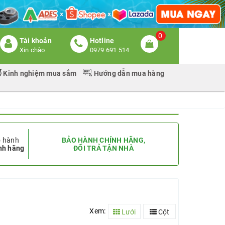
0
Tài khoản
Hotline
Xin chào
0979 691 514
Kinh nghiệm mua sắm
Hướng dẫn mua hàng
 hành
BẢO HÀNH CHÍNH HÃNG,
nh hãng
ĐỔI TRẢ TẬN NHÀ
Xem:
Lưới
Cột