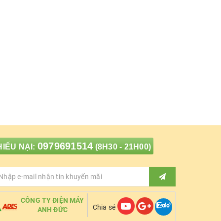
0979691514
IẾU NẠI:
(8H30 - 21H00)
CÔNG TY ĐIỆN MÁY
Chia sẻ
ANH ĐỨC