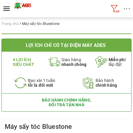
• • •
Toggle
navigation
Trang chủ
Máy sấy tóc Bluestone
LỢI ÍCH CHỈ CÓ TẠI ĐIỆN MÁY ADES
4 LỢI ÍCH
Giao hàng
Miễn phí
SIÊU CHẤT
nhanh chóng
lắp đặt
Bao xài 1 tuần
Bảo hành
lỗi là đổi mới
chính hãng
BẢO HÀNH CHÍNH HÃNG,
ĐỔI TRẢ TẬN NHÀ
Máy sấy tóc Bluestone