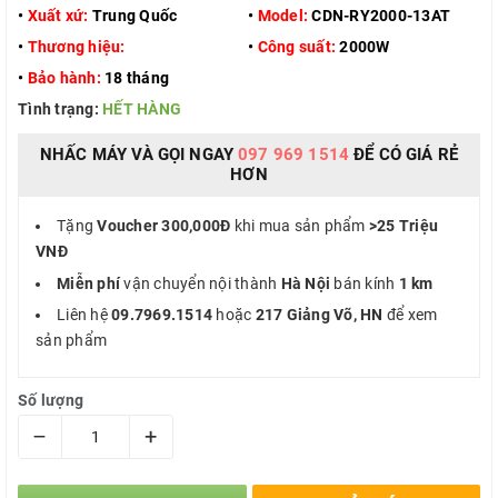
•
Xuất xứ:
Trung Quốc
•
Model:
CDN-RY2000-13AT
•
Thương hiệu:
•
Công suất:
2000W
•
Bảo hành:
18 tháng
Tình trạng:
HẾT HÀNG
NHẤC MÁY VÀ GỌI NGAY
097 969 1514
ĐỂ CÓ GIÁ RẺ
HƠN
Tặng
Voucher 300,000Đ
khi mua sản phẩm
>25 Triệu
VNĐ
Miễn phí
vận chuyển nội thành
Hà Nội
bán kính
1 km
Liên hệ
09.7969.1514
hoặc
217 Giảng Võ, HN
để xem
sản phẩm
Số lượng
–
+