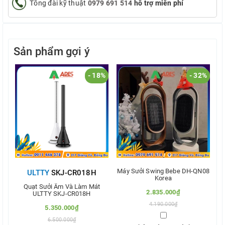
Tổng đài kỹ thuật
0979 691 514
hỗ trợ miễn phí
Sản phẩm gợi ý
- 18%
- 32%
Máy Sưởi Swing Bebe DH-QN08
ULTTY
SKJ-CR018H
Korea
Quạt Sưởi Ấm Và Làm Mát
2.835.000₫
ULTTY SKJ-CR018H
4.190.000₫
5.350.000₫
6.500.000₫