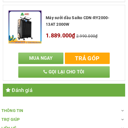
công suất 2000W
làm ấm phòng hiệu quả mà
không gây khô, không đốt oxi
, Ngoài ra, máy
sưởi dầu còn có
bảo vệ quá tải đảm bảo an toàn
Máy sưởi dầu Saiko CDN-RY2000-
13AT 2000W
cho người dùng.
1.889.000₫
2.990.000₫
TRẢ GÓP
MUA NGAY
GỌI LẠI CHO TÔI
Đánh giá
THÔNG TIN
TRỢ GIÚP