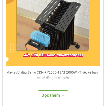
Máy sưởi dầu Saiko CDN-RY2000-13AT 2000W - Thiết kế bánh
xe dễ dàng di chuyển
2. Không đốt cháy oxy, bảo vệ quá tải
Đọc thêm
Máy sưởi dầu Saiko 13
thanh hoạt động với