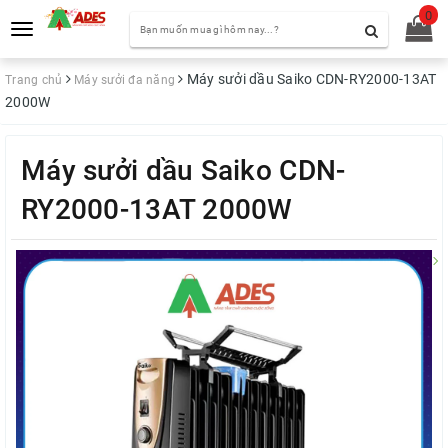
0
Toggle
navigation
Máy sưởi dầu Saiko CDN-RY2000-13AT
Trang chủ
Máy sưởi đa năng
2000W
Máy sưởi dầu Saiko CDN-
RY2000-13AT 2000W