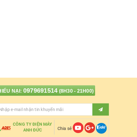
0979691514
IẾU NẠI:
(8H30 - 21H00)
CÔNG TY ĐIỆN MÁY
Chia sẻ
ANH ĐỨC