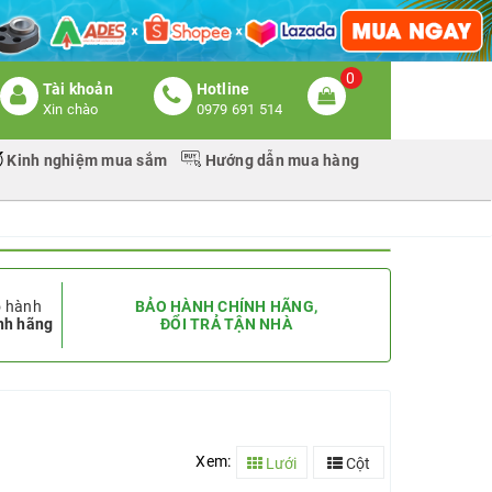
0
Tài khoản
Hotline
Xin chào
0979 691 514
Kinh nghiệm mua sắm
Hướng dẫn mua hàng
 hành
BẢO HÀNH CHÍNH HÃNG,
nh hãng
ĐỔI TRẢ TẬN NHÀ
Xem:
Lưới
Cột