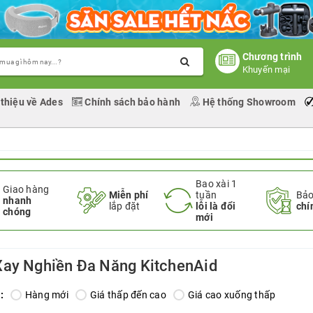
Chương trình
Khuyến mại
 thiệu về Ades
Chính sách bảo hành
Hệ thống Showroom
Bao xài 1
Giao hàng
Miễn phí
tuần
Bảo
nhanh
lắp đặt
lỗi là đổi
chí
chóng
mới
ay Nghiền Đa Năng KitchenAid
:
Hàng mới
Giá thấp đến cao
Giá cao xuống thấp