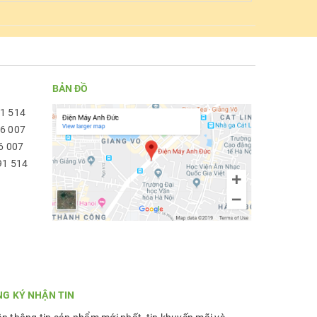
BẢN ĐỒ
91 514
96 007
6 007
91 514
NG KÝ NHẬN TIN