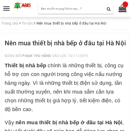
0
Toggle
navigation
Trang chủ
Tin tức
Nên mua thiết bị nhà bếp ở đâu tại Hà Nội
Nên mua thiết bị nhà bếp ở đâu tại Hà Nội
ĐĂNG BỞI
PHẠM THU HẰNG
VÀO LÚC 14/11/2019
Thiết bị nhà bếp
chính là những thiết bị, công cụ
hỗ trợ con con người trong công việc nấu nướng
hàng ngày. Vì là những thiết bị điện sử dụng, tần
suất thường xuyên, nên khi mua sắm cần lựa
chọn những thiết bị giá hợp lý, tiết kiệm điện, có
độ bền cao.
Vậy
nên mua thiết bị nhà bếp ở đâu tại Hà Nội
,