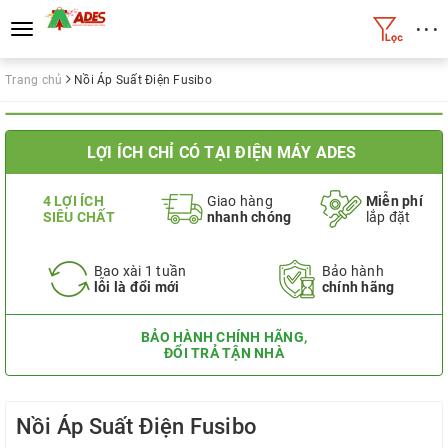
• • •
Toggle
navigation
Trang chủ
Nồi Áp Suất Điện Fusibo
LỢI ÍCH CHỈ CÓ TẠI ĐIỆN MÁY ADES
4 LỢI ÍCH
Giao hàng
Miễn phí
SIÊU CHẤT
nhanh chóng
lắp đặt
Bao xài 1 tuần
Bảo hành
lỗi là đổi mới
chính hãng
BẢO HÀNH CHÍNH HÃNG,
ĐỔI TRẢ TẬN NHÀ
Nồi Áp Suất Điện Fusibo