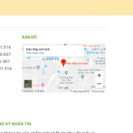
BẢN ĐỒ
91 514
96 007
6 007
91 514
NG KÝ NHẬN TIN