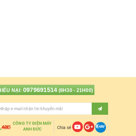
0979691514
IẾU NẠI:
(8H30 - 21H00)
CÔNG TY ĐIỆN MÁY
Chia sẻ
ANH ĐỨC