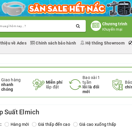
Chương trình
Khuyến mại
 thiệu về Ades
Chính sách bảo hành
Hệ thống Showroom
Bao xài 1
Giao hàng
Miễn phí
tuần
Bảo
nhanh
lắp đặt
lỗi là đổi
chí
chóng
mới
p Suất Elmich
:
Hàng mới
Giá thấp đến cao
Giá cao xuống thấp