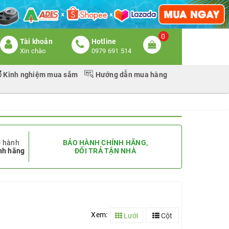
0
Tài khoản
Hotline
Xin chào
0979 691 514
Kinh nghiệm mua sắm
Hướng dẫn mua hàng
 hành
BẢO HÀNH CHÍNH HÃNG,
nh hãng
ĐỔI TRẢ TẬN NHÀ
Xem:
Lưới
Cột