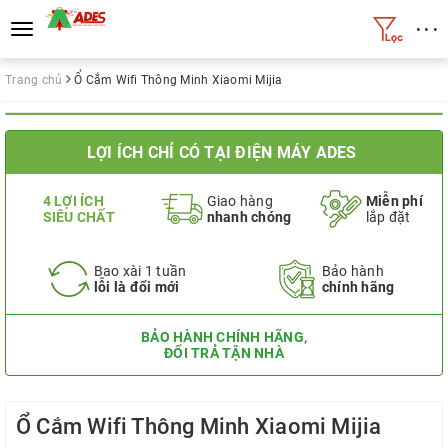
• • •
Toggle
navigation
Trang chủ
Ổ Cắm Wifi Thông Minh Xiaomi Mijia
LỢI ÍCH CHỈ CÓ TẠI ĐIỆN MÁY ADES
4 LỢI ÍCH
Giao hàng
Miễn phí
SIÊU CHẤT
nhanh chóng
lắp đặt
Bao xài 1 tuần
Bảo hành
lỗi là đổi mới
chính hãng
BẢO HÀNH CHÍNH HÃNG,
ĐỔI TRẢ TẬN NHÀ
Ổ Cắm Wifi Thông Minh Xiaomi Mijia