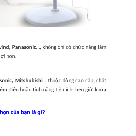
ind, Panasonic
…, không chỉ có chức năng làm
lợi hơn.
onic, Mitshubishi
… thuộc dòng cao cấp, chất
iệm điện hoặc tính năng tiện ích: hẹn giờ, khóa
chọn của bạn là gì?