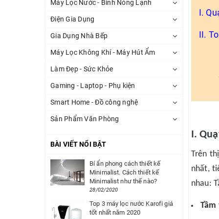
Máy Lọc Nước - Bình Nóng Lạnh
I. Qu
Điện Gia Dụng
II. T
Gia Dụng Nhà Bếp
Máy Lọc Không Khí - Máy Hút Ẩm
Làm Đẹp - Sức Khỏe
Gaming - Laptop - Phụ kiện
Smart Home - Đồ công nghệ
Sản Phẩm Văn Phòng
I. Quạ
BÀI VIẾT NỔI BẬT
Trên th
Bí ẩn phong cách thiết kế
nhất, t
Minimalist. Cách thiết kế
Minimalist như thế nào?
nhau: T
28/02/2020
Top 3 máy lọc nước Karofi giá
Tầm 
tốt nhất năm 2020