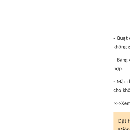
- Quạt
không g
- Bảng 
hợp.
- Mặc d
cho khô
>>>Xem 
Đặt 
Miễn 