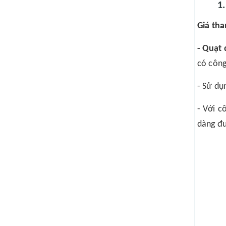
1
Giá th
- Quạt
có công
- Sử dụ
- Với c
dàng đư