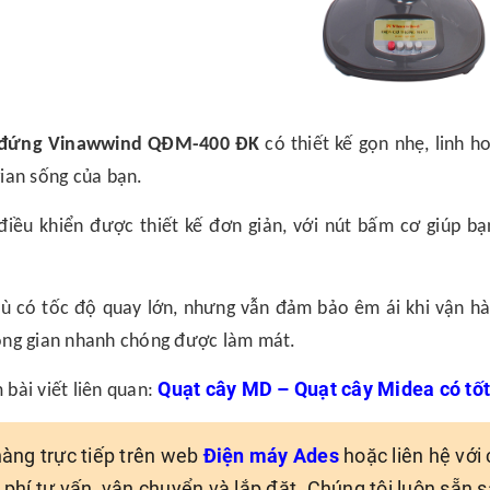
 đứng Vinawwind QĐM-400 ĐK
có thiết kế gọn nhẹ, linh 
ian sống của bạn.
điều khiển được thiết kế đơn giản, với nút bấm cơ giúp b
ù có tốc độ quay lớn, nhưng vẫn đảm bảo êm ái khi vận hà
ng gian nhanh chóng được làm mát.
Quạt cây MD – Quạt cây Midea có tố
bài viết liên quan:
hàng trực tiếp trên web
Điện máy Ades
hoặc liên hệ với
phí tư vấn, vận chuyển và lắp đặt. Chúng tôi luôn sẵn 