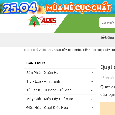
Giới
Trang chủ
Tin tức
Quạt cây bao nhiêu tiền? Top quạt cây c
DANH MỤC
Quạt 
Sản Phẩm Xuân Hạ
ĐĂNG BỞ
Tivi - Loa - Âm thanh
Quạt c
Tủ Lạnh - Tủ Đông - Tủ Mát
của bạn
Máy Giặt - Máy Sấy Quần Áo
Điều Hòa - Quạt Điều Hòa