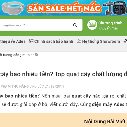
Chương trình
Khuyến mại
 thiệu về Ades
Chính sách bảo hành
Hệ thống Showroom
hất lượng đáng mua nhất
cây bao nhiêu tiền? Top quạt cây chất lượng
I
PHẠM THU HẰNG
VÀO LÚC 21/12/2019
ây bao nhiêu tiền?
Nên mua loại
quạt cây
nào giá rẻ, chất
 sẽ được giải đáp ở bài viết dưới đây. Cùng
điện máy Ades
t
Nội Dung Bài Viết