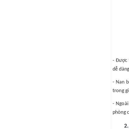
- Được 
dễ dàng
- Nan b
trong gi
- Ngoài
phòng c
2