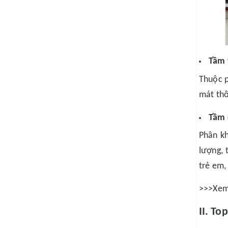
Tầm 
Thuộc p
mát thô
Tầm 
Phân kh
lượng, 
trẻ em,
>>>Xem 
II. To