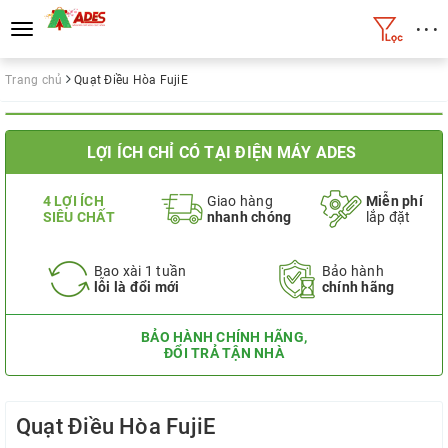
• • •
Toggle
navigation
Trang chủ
Quạt Điều Hòa FujiE
LỢI ÍCH CHỈ CÓ TẠI ĐIỆN MÁY ADES
4 LỢI ÍCH
Giao hàng
Miễn phí
SIÊU CHẤT
nhanh chóng
lắp đặt
Bao xài 1 tuần
Bảo hành
lỗi là đổi mới
chính hãng
BẢO HÀNH CHÍNH HÃNG,
ĐỔI TRẢ TẬN NHÀ
Quạt Điều Hòa FujiE