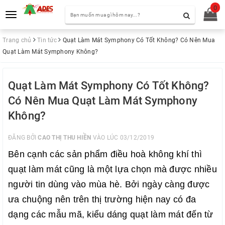
0
Toggle
navigation
Trang chủ
Tin tức
Quạt Làm Mát Symphony Có Tốt Không? Có Nên Mua
Quạt Làm Mát Symphony Không?
Quạt Làm Mát Symphony Có Tốt Không?
Có Nên Mua Quạt Làm Mát Symphony
Không?
ĐĂNG BỞI
CAO THỊ THU HIỀN
VÀO LÚC 03/12/2019
Bên cạnh các sản phẩm điều hoà không khí thì 
quạt làm mát cũng là một lựa chọn mà được nhiều 
người tin dùng vào mùa hè. Bởi ngày càng được 
ưa chuộng nên trên thị trường hiện nay có đa 
dạng các mẫu mã, kiểu dáng quạt làm mát đến từ 