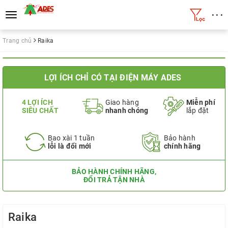
• • •
Toggle
navigation
Trang chủ
Raika
LỢI ÍCH CHỈ CÓ TẠI ĐIỆN MÁY ADES
4 LỢI ÍCH
Giao hàng
Miễn phí
SIÊU CHẤT
nhanh chóng
lắp đặt
Bao xài 1 tuần
Bảo hành
lỗi là đổi mới
chính hãng
BẢO HÀNH CHÍNH HÃNG,
ĐỔI TRẢ TẬN NHÀ
Raika