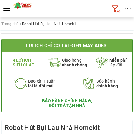
• • •
Toggle
navigation
Trang chủ
Robot Hút Bụi Lau Nhà Homekit
LỢI ÍCH CHỈ CÓ TẠI ĐIỆN MÁY ADES
4 LỢI ÍCH
Giao hàng
Miễn phí
SIÊU CHẤT
nhanh chóng
lắp đặt
Bao xài 1 tuần
Bảo hành
lỗi là đổi mới
chính hãng
BẢO HÀNH CHÍNH HÃNG,
ĐỔI TRẢ TẬN NHÀ
Robot Hút Bụi Lau Nhà Homekit