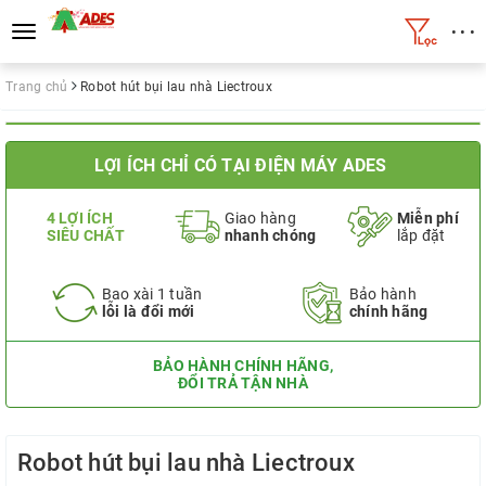
• • •
Toggle
navigation
Trang chủ
Robot hút bụi lau nhà Liectroux
LỢI ÍCH CHỈ CÓ TẠI ĐIỆN MÁY ADES
4 LỢI ÍCH
Giao hàng
Miễn phí
SIÊU CHẤT
nhanh chóng
lắp đặt
Bao xài 1 tuần
Bảo hành
lỗi là đổi mới
chính hãng
BẢO HÀNH CHÍNH HÃNG,
ĐỔI TRẢ TẬN NHÀ
Robot hút bụi lau nhà Liectroux