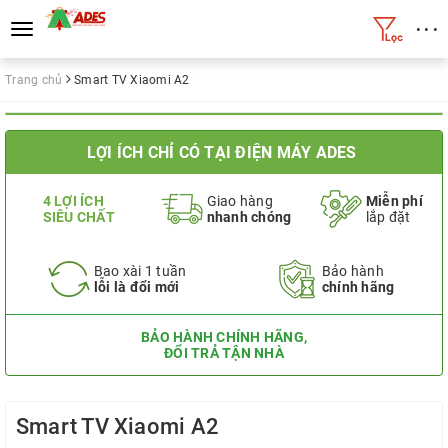
• • •
Toggle
navigation
Trang chủ
Smart TV Xiaomi A2
LỢI ÍCH CHỈ CÓ TẠI ĐIỆN MÁY ADES
4 LỢI ÍCH
Giao hàng
Miễn phí
SIÊU CHẤT
nhanh chóng
lắp đặt
Bao xài 1 tuần
Bảo hành
lỗi là đổi mới
chính hãng
BẢO HÀNH CHÍNH HÃNG,
ĐỔI TRẢ TẬN NHÀ
Smart TV Xiaomi A2