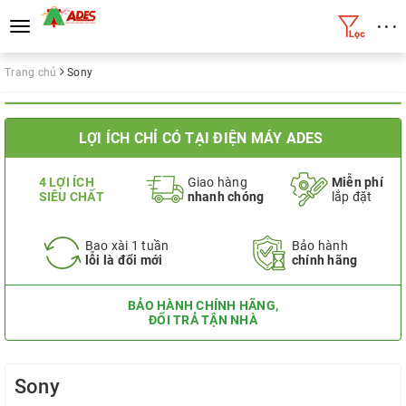
• • •
Toggle
navigation
Trang chủ
Sony
LỢI ÍCH CHỈ CÓ TẠI ĐIỆN MÁY ADES
4 LỢI ÍCH
Giao hàng
Miễn phí
SIÊU CHẤT
nhanh chóng
lắp đặt
Bao xài 1 tuần
Bảo hành
lỗi là đổi mới
chính hãng
BẢO HÀNH CHÍNH HÃNG,
ĐỔI TRẢ TẬN NHÀ
Sony