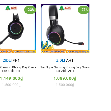
- 23%
- 27%
ZIDLI
FH1
ZIDLI
AH1
 Gaming Không Dây Over-
Tai Nghe Gaming Khong Day Over-
Ear Zidli FH1
Ear Zidli AH1
1.149.000₫
1.089.000₫
1.500.000₫
1.500.000₫
hêm vào so sánh
Thêm vào so sánh