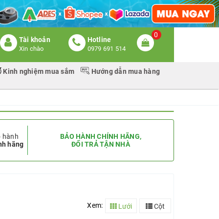
0
Tài khoản
Hotline
Xin chào
0979 691 514
Kinh nghiệm mua sắm
Hướng dẫn mua hàng
 hành
BẢO HÀNH CHÍNH HÃNG,
nh hãng
ĐỔI TRẢ TẬN NHÀ
Xem:
Lưới
Cột