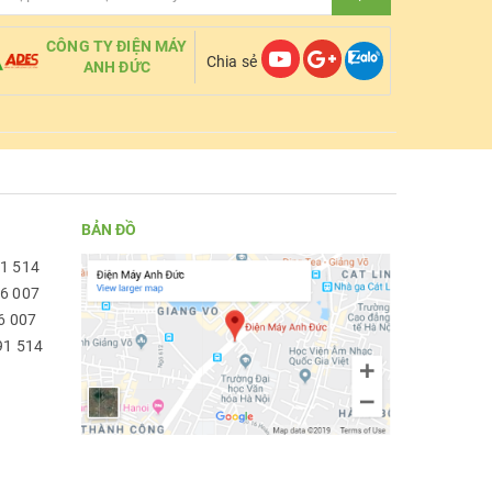
CÔNG TY ĐIỆN MÁY
Chia sẻ
ANH ĐỨC
BẢN ĐỒ
91 514
96 007
6 007
91 514