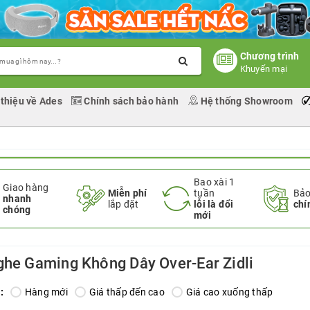
Chương trình
Khuyến mại
 thiệu về Ades
Chính sách bảo hành
Hệ thống Showroom
Bao xài 1
Giao hàng
Miễn phí
tuần
Bảo
nhanh
lắp đặt
lỗi là đổi
chí
chóng
mới
ghe Gaming Không Dây Over-Ear Zidli
:
Hàng mới
Giá thấp đến cao
Giá cao xuống thấp