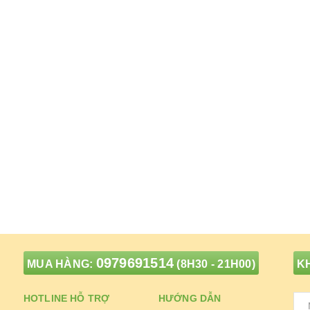
0979691514
MUA HÀNG:
(8H30 - 21H00)
KH
HOTLINE HỖ TRỢ
HƯỚNG DẪN