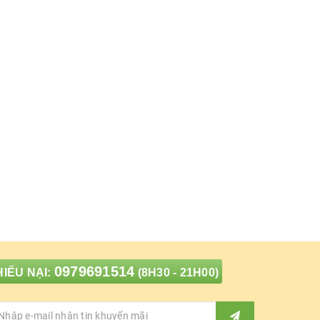
0979691514
IẾU NẠI:
(8H30 - 21H00)