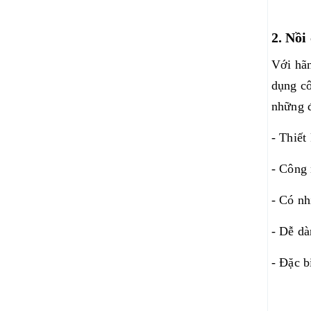
2. Nồi
Với hãn
dụng cô
những đ
- Thiết
- Công 
- Có nh
- Dễ dà
- Đặc b