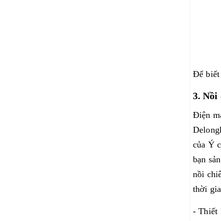
Để biết
3. Nồi
Điện má
Delongh
của Ý c
bạn sản
nồi chi
thời gi
- Thiết