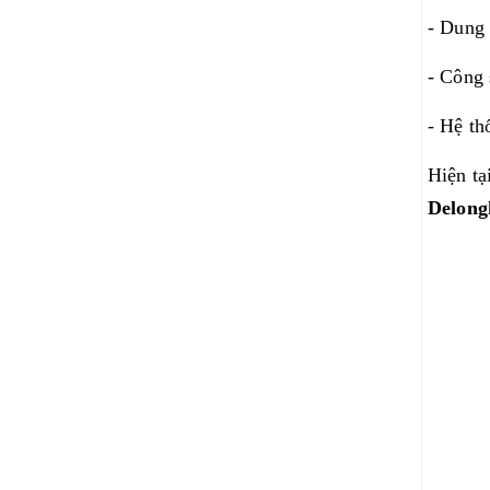
- Dung 
- Công 
- Hệ th
Hiện tạ
Delong