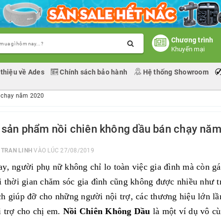
Chương trình
Khuyến mại
 thiệu về Ades
Chính sách bảo hành
Hệ thống Showroom
n chạy năm 2020
 sản phẩm nồi chiên không dầu bán chạy nă
I
TRAN LINH
VÀO LÚC 27/08/2019
y, người phụ nữ không chỉ lo toàn việc gia đình mà còn gá
i thời gian chăm sóc gia đình cũng không được nhiều như t
h giúp đỡ cho những người nội trợ, các thương hiệu lớn lầ
i trợ cho chị em.
Nồi Chiên Không Dầu
là một ví dụ vô cù