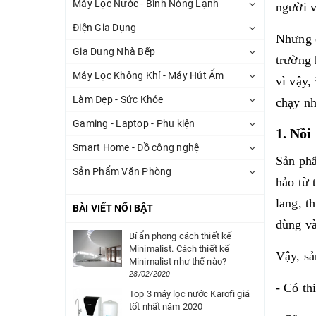
Máy Lọc Nước - Bình Nóng Lạnh
người v
Điện Gia Dụng
Nhưng c
Gia Dụng Nhà Bếp
trường 
Máy Lọc Không Khí - Máy Hút Ẩm
vì vậy,
Làm Đẹp - Sức Khỏe
chạy nh
Gaming - Laptop - Phụ kiện
1. Nồ
Smart Home - Đồ công nghệ
Sản ph
Sản Phẩm Văn Phòng
hảo từ 
lang, t
BÀI VIẾT NỔI BẬT
dùng v
Bí ẩn phong cách thiết kế
Minimalist. Cách thiết kế
Vậy, sả
Minimalist như thế nào?
28/02/2020
- Có th
Top 3 máy lọc nước Karofi giá
tốt nhất năm 2020