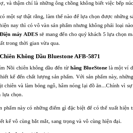
ợ, và thậm chí là những ông chồng không biết việc bếp nú
ó một sự thật rằng, làm thế nào để lựa chọn được những sả
hiện nay thì có vô vàn sản phẩm nhưng không phải loại nào
Điện máy ADES
sẽ mang đến cho quý khách 5 lựa chọn mà
ất trong thời gian vừa qua.
i Chiên Không Dầu Bluestone AFB-5871
ẩm Nồi chiên không dầu đến từ
hãng BlueStone
là một ví 
thiết kế đến chất lượng sản phẩm. Với sản phẩm này, những
hịt chiên và làm bỏng ngô, hâm nóng lại đồ ăn...Chính vì sự 
à lựa chọn.
n phẩm này có những điểm gì đặc biệt để có thể xuất hiện 
iết kế vô cùng bắt mắt, sang trọng và vô cùng hiện đại.