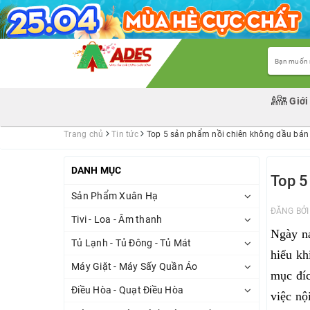
Giới
Trang chủ
Tin tức
Top 5 sản phẩm nồi chiên không dầu bá
DANH MỤC
Top 5
Sản Phẩm Xuân Hạ
ĐĂNG BỞ
Tivi - Loa - Âm thanh
Ngày na
Tủ Lạnh - Tủ Đông - Tủ Mát
hiểu kh
Máy Giặt - Máy Sấy Quần Áo
mục đíc
Điều Hòa - Quạt Điều Hòa
việc nộ