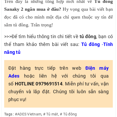
Trên đây là những tổng hợp mới nhất về
Tủ đông
Sanaky 2 ngăn mua ở đâu?
Hy vọng qua bài viết bạn
đọc đã có cho mình một địa chỉ quen thuộc uy tín để
sắm tủ đông. Trân trọng!
>>>Để tìm hiểu thông tin chi tiết về
tủ đông
, bạn có
thể tham khảo thêm bài viết sau:
Tủ đông
-
Tính
năng tủ
Đặt hàng trực tiếp trên web
Điện máy
Ades
hoặc liên hệ với chúng tôi qua
số
HOTLINE 0979691514
. Miễn phí tư vấn, vận
chuyển và lắp đặt. Chúng tôi luôn sẵn sàng
phục vụ!
Tags :
#ADES Vietnam
,
# Tủ mát
,
# Tủ đông