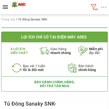
• • •
Toggle
navigation
Trang chủ
Tủ Đông Sanaky SNK-
LỢI ÍCH CHỈ CÓ TẠI ĐIỆN MÁY ADES
4 LỢI ÍCH
Giao hàng
Miễn phí
SIÊU CHẤT
nhanh chóng
lắp đặt
Bao xài 1 tuần
Bảo hành
lỗi là đổi mới
chính hãng
BẢO HÀNH CHÍNH HÃNG,
ĐỔI TRẢ TẬN NHÀ
Tủ Đông Sanaky SNK-