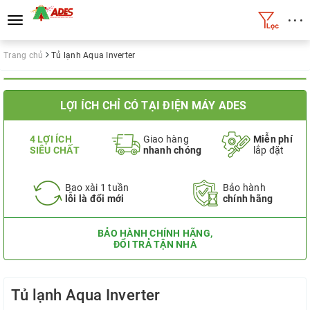
• • •
Toggle
navigation
Trang chủ
Tủ lạnh Aqua Inverter
LỢI ÍCH CHỈ CÓ TẠI ĐIỆN MÁY ADES
4 LỢI ÍCH
Giao hàng
Miễn phí
SIÊU CHẤT
nhanh chóng
lắp đặt
Bao xài 1 tuần
Bảo hành
lỗi là đổi mới
chính hãng
BẢO HÀNH CHÍNH HÃNG,
ĐỔI TRẢ TẬN NHÀ
Tủ lạnh Aqua Inverter