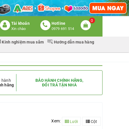
0
Tài khoản
Hotline
Xin chào
0979 691 514
Kinh nghiệm mua sắm
Hướng dẫn mua hàng
 hành
BẢO HÀNH CHÍNH HÃNG,
nh hãng
ĐỔI TRẢ TẬN NHÀ
Xem:
Lưới
Cột