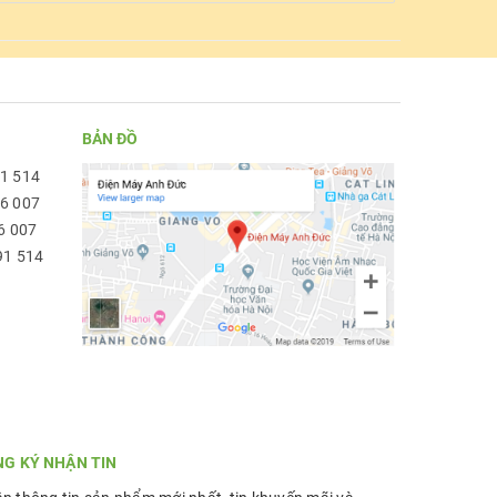
BẢN ĐỒ
91 514
96 007
6 007
91 514
NG KÝ NHẬN TIN