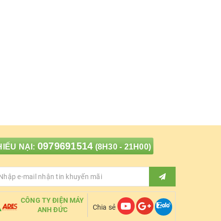
0979691514
IẾU NẠI:
(8H30 - 21H00)
CÔNG TY ĐIỆN MÁY
Chia sẻ
ANH ĐỨC