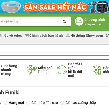
Chương trình
Khuyến mại
 thiệu về Ades
Chính sách bảo hành
Hệ thống Showroom
Bao xài 1
Giao hàng
Miễn phí
tuần
Bảo
nhanh
lắp đặt
lỗi là đổi
chí
chóng
mới
nh Funiki
:
Hàng mới
Giá thấp đến cao
Giá cao xuống thấp