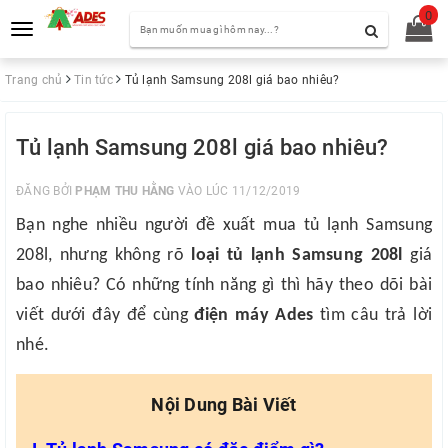
0
Toggle
navigation
Trang chủ
Tin tức
Tủ lạnh Samsung 208l giá bao nhiêu?
Tủ lạnh Samsung 208l giá bao nhiêu?
ĐĂNG BỞI
PHẠM THU HẰNG
VÀO LÚC 11/12/2019
Bạn nghe nhiều người đề xuất mua tủ lạnh Samsung
208l, nhưng không rõ
loại tủ lạnh Samsung 208l
giá
bao nhiêu? Có những tính năng gì thì hãy theo dõi bài
viết dưới đây để cùng
điện máy Ades
tìm câu trả lời
nhé.
Nội Dung Bài Viết