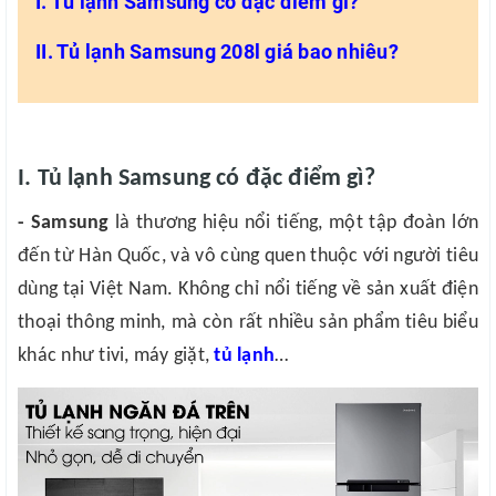
I. Tủ lạnh Samsung có đặc điểm gì?
II. Tủ lạnh Samsung 208l giá bao nhiêu?
I. Tủ lạnh Samsung có đặc điểm gì?
- Samsung
là thương hiệu nổi tiếng, một tập đoàn lớn
đến từ Hàn Quốc, và vô cùng quen thuộc với người tiêu
dùng tại Việt Nam. Không chỉ nổi tiếng về sản xuất điện
thoại thông minh, mà còn rất nhiều sản phẩm tiêu biểu
khác như tivi, máy giặt,
tủ lạnh
…