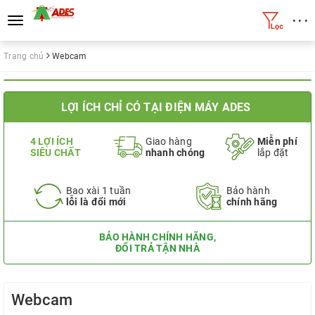
• • •
Toggle
navigation
Trang chủ
Webcam
LỢI ÍCH CHỈ CÓ TẠI ĐIỆN MÁY ADES
4 LỢI ÍCH
Giao hàng
Miễn phí
SIÊU CHẤT
nhanh chóng
lắp đặt
Bao xài 1 tuần
Bảo hành
lỗi là đổi mới
chính hãng
BẢO HÀNH CHÍNH HÃNG,
ĐỔI TRẢ TẬN NHÀ
Webcam