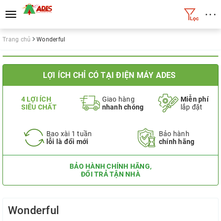
• • •
Toggle
navigation
Trang chủ
Wonderful
LỢI ÍCH CHỈ CÓ TẠI ĐIỆN MÁY ADES
4 LỢI ÍCH
Giao hàng
Miễn phí
SIÊU CHẤT
nhanh chóng
lắp đặt
Bao xài 1 tuần
Bảo hành
lỗi là đổi mới
chính hãng
BẢO HÀNH CHÍNH HÃNG,
ĐỔI TRẢ TẬN NHÀ
Wonderful