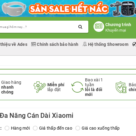
Chương trình
Khuyến mại
 thiệu về Ades
Chính sách bảo hành
Hệ thống Showroom
Bao xài 1
Giao hàng
Miễn phí
tuần
Bảo
nhanh
lắp đặt
lỗi là đổi
chí
chóng
mới
Đa Năng Cán Dài Xiaomi
:
Hàng mới
Giá thấp đến cao
Giá cao xuống thấp