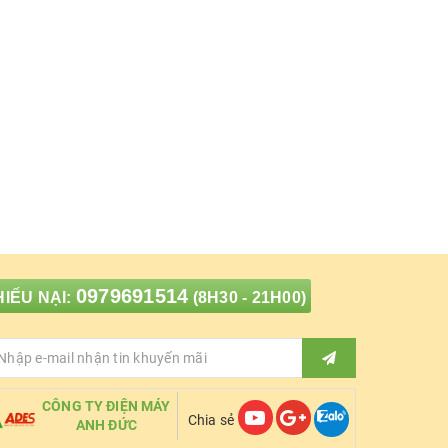
0979691514
IẾU NẠI:
(8H30 - 21H00)
CÔNG TY ĐIỆN MÁY
Chia sẻ
ANH ĐỨC