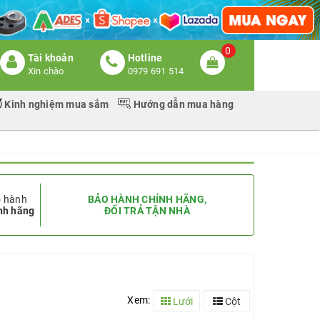
0
Tài khoản
Hotline
Xin chào
0979 691 514
Kinh nghiệm mua sắm
Hướng dẫn mua hàng
 hành
BẢO HÀNH CHÍNH HÃNG,
nh hãng
ĐỔI TRẢ TẬN NHÀ
Xem:
Lưới
Cột