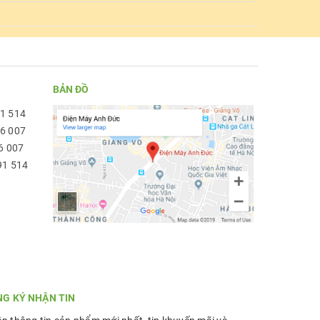
BẢN ĐỒ
91 514
96 007
6 007
91 514
NG KÝ NHẬN TIN