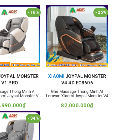
- 16%
- 25%
OYPAL MONSTER
XIAOMI
JOYPAL MONSTER
V1 PRO
V4 4D EC8606
sage Thông Minh AI
Ghế Massage Thông Minh AI
omi Joypal Monster V1
Leravan Xiaomi Joypal Monster V4
Pro
.990.000₫
82.000.000₫
5.000.000₫
110.000.000₫
- 34%
m vào so sánh
Thêm vào so sánh