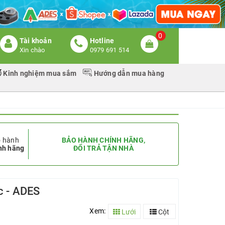
0
Tài khoản
Hotline
Xin chào
0979 691 514
Kinh nghiệm mua sắm
Hướng dẫn mua hàng
 hành
BẢO HÀNH CHÍNH HÃNG,
nh hãng
ĐỔI TRẢ TẬN NHÀ
c - ADES
Xem:
Lưới
Cột