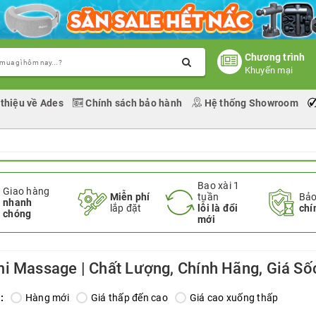
Chương trình
Khuyến mại
 thiệu về Ades
Chính sách bảo hành
Hệ thống Showroom
Bao xài 1
Giao hàng
Miễn phí
tuần
Bảo
nhanh
lắp đặt
lỗi là đổi
chí
chóng
mới
i Massage | Chất Lượng, Chính Hãng, Giá Số
:
Hàng mới
Giá thấp đến cao
Giá cao xuống thấp