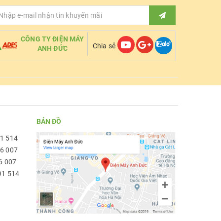
CÔNG TY ĐIỆN MÁY
Chia sẻ
ANH ĐỨC
BẢN ĐỒ
91 514
96 007
6 007
91 514