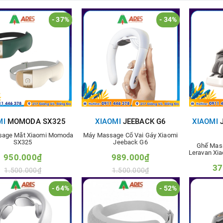
- 37%
- 34%
MI
MOMODA SX325
XIAOMI
JEEBACK G6
XIAOMI
J
sage Mắt Xiaomi Momoda
Máy Massage Cổ Vai Gáy Xiaomi
SX325
Jeeback G6
Ghế Mas
Leravan Xia
950.000₫
989.000₫
37
1.500.000₫
1.500.000₫
4
- 64%
- 52%
hêm vào so sánh
Thêm vào so sánh
Thê