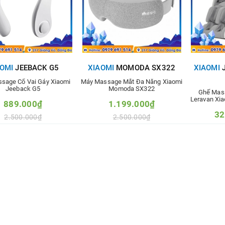
AOMI
JEEBACK G5
XIAOMI
MOMODA SX322
XIAOMI
J
sage Cổ Vai Gáy Xiaomi
Máy Massage Mắt Đa Năng Xiaomi
Jeeback G5
Momoda SX322
Ghế Mas
Leravan Xia
889.000₫
1.199.000₫
32
2.500.000₫
2.500.000₫
4
hêm vào so sánh
Thêm vào so sánh
Thê