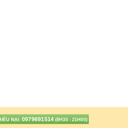
0979691514
IẾU NẠI:
(8H30 - 21H00)