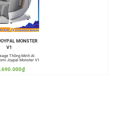
OYPAL MONSTER
V1
sage Thông Minh AI
omi Joypal Monster V1
.690.000₫
9.789.000₫
m vào so sánh