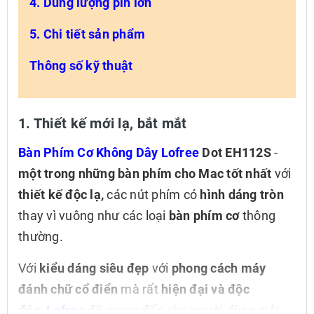
4. Dung lượng pin lớn
5. Chi tiết sản phẩm
Thông số kỹ thuật
1. Thiết kế mới lạ, bắt mắt
Bàn Phím Cơ Không Dây Lofree
Dot EH112S
-
một trong những bàn phím cho Mac tốt nhất
với
thiết kế độc lạ,
các nút phím có
hình dáng tròn
thay vì vuông như các loại
bàn phím cơ
thông
thường.
Với
kiểu dáng siêu đẹp
với
phong cách máy
đánh chữ cổ điển
mà rất
hiện đại và độc
đáo,
Lofree
đã mang đến cho người dùng một