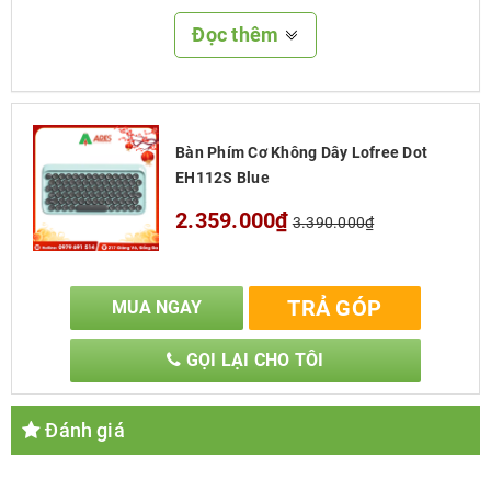
năng lượng tích cực
khi sử dụng
trong công việc
Đọc thêm
hằng ngày hay dùng khi giải trí
làm
tăng hiệu
quả khi làm việc
cũng như
góp phần nâng cao
kỹ năng
của bản thân.
Bàn Phím Cơ Không Dây Lofree Dot
EH112S Blue
2.359.000₫
3.390.000₫
TRẢ GÓP
MUA NGAY
GỌI LẠI CHO TÔI
Đánh giá