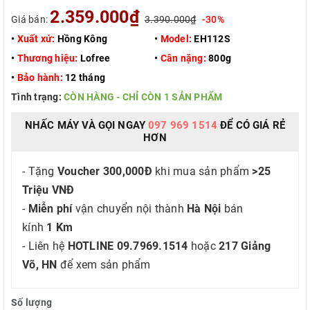
2.359.000₫
Giá bán:
3.390.000₫
-30%
•
Xuất xứ:
Hồng Kông
•
Model:
EH112S
•
Thương hiệu:
Lofree
•
Cân nặng:
800g
•
Bảo hành:
12 tháng
Tình trạng:
CÒN HÀNG - CHỈ CÒN 1 SẢN PHẨM
NHẤC MÁY VÀ GỌI NGAY
097 969 1514
ĐỂ CÓ GIÁ RẺ
HƠN
- Tặng
Voucher 300,000Đ
khi mua sản phẩm
>25
Triệu VNĐ
-
Miễn phí
vận chuyển nội thành
Hà Nội
bán
kính
1 Km
- Liên hệ
HOTLINE 09.7969.1514
hoặc
217 Giảng
Võ, HN
để xem sản phẩm
Số lượng