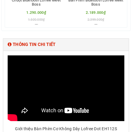
Chuột Bluetooth Lofree Meet
Bàn Phím Bluetooth Lofree Meet
Boss
Boss
Ch
1.290.000₫
2.189.000₫
1.500.000₫
2.399.000₫
Thêm vào so sánh
Thêm vào so sánh
THÔNG TIN CHI TIẾT
Giới thiệu Bàn Phím Cơ Không Dây Lofree Dot EH112S