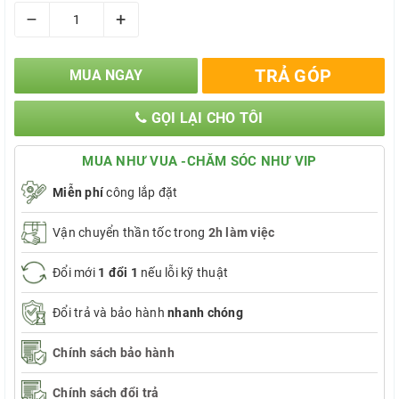
–
+
TRẢ GÓP
MUA NGAY
GỌI LẠI CHO TÔI
MUA NHƯ VUA -CHĂM SÓC NHƯ VIP
Miễn phí
công lắp đặt
Vận chuyển thần tốc trong
2h làm việc
Đổi mới
1 đổi 1
nếu lỗi kỹ thuật
Đổi trả và bảo hành
nhanh chóng
Chính sách bảo hành
Chính sách đổi trả