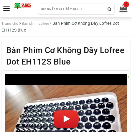
0
Toggle
navigation
Bàn Phím Cơ Không Dây Lofree Dot
Trang chủ
Bàn phím Lofree
EH112S Blue
Bàn Phím Cơ Không Dây Lofree
Dot EH112S Blue