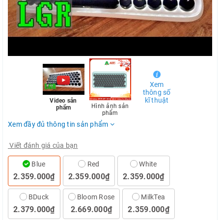
Xem
thông số
kĩ thuật
Video sản
Hình ảnh sản
phẩm
phẩm
Xem đầy đủ thông tin sản phẩm
Viết đánh giá của bạn
Blue
Red
White
2.359.000₫
2.359.000₫
2.359.000₫
BDuck
Bloom Rose
MilkTea
2.379.000₫
2.669.000₫
2.359.000₫