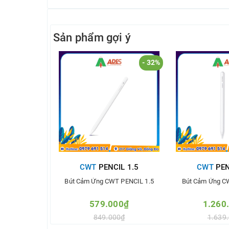
Sản phẩm gợi ý
- 32%
CWT
PENCIL 1.5
CWT
PEN
Bút Cảm Ứng CWT PENCIL 1.5
Bút Cảm Ứng C
579.000₫
1.260
849.000₫
1.639