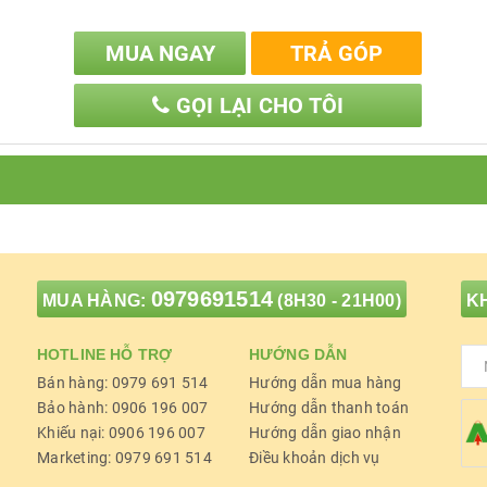
MUA NGAY
TRẢ GÓP
GỌI LẠI CHO TÔI
0
hiện đang được phân phối chính hãng tại
Điện máy
ỉ, bán buôn sản phẩm liên hệ ngay
HOTLINE
để được tư vấn trực tiếp tại khu vực nội thành Hà Nội
0979691514
MUA HÀNG:
(8H30 - 21H00)
KH
út Cảm Ứng CWT PENCIL 2.0
HOTLINE HỖ TRỢ
HƯỚNG DẪN
Bán hàng: 0979 691 514
Hướng dẫn mua hàng
ợp kim nhôm, polycarbonat
Bảo hành: 0906 196 007
Hướng dẫn thanh toán
Khiếu nại: 0906 196 007
Hướng dẫn giao nhận
Marketing: 0979 691 514
Điều khoản dịch vụ
ilicon