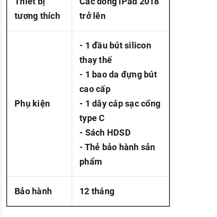
Thiết bị
Các dòng iPad 2018
tương thích
trở lên
- 1 đầu bút silicon
thay thế
- 1 bao da đựng bút
cao cấp
Phụ kiện
- 1 dây cáp sạc cổng
type C
- Sách HDSD
- Thẻ bảo hành sản
phẩm
Bảo hành
12 tháng