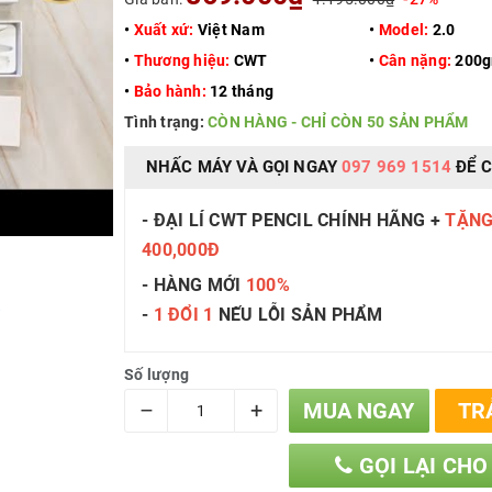
•
Xuất xứ:
Việt Nam
•
Model:
2.0
•
Thương hiệu:
CWT
•
Cân nặng:
200g
•
Bảo hành:
12 tháng
Tình trạng:
CÒN HÀNG - CHỈ CÒN 50 SẢN PHẨM
NHẤC MÁY VÀ GỌI NGAY
097 969 1514
ĐỂ C
- ĐẠI LÍ CWT PENCIL CHÍNH HÃNG +
TẶNG
400,000Đ
- HÀNG MỚI
100%
-
1 ĐỔI 1
NẾU LỖI SẢN PHẨM
ố
Số lượng
–
+
MUA NGAY
TR
GỌI LẠI CHO