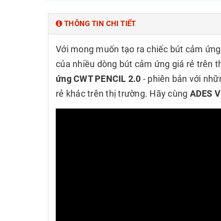
Thêm vào so sánh
Thêm vào
THÔNG TIN CHI TIẾT
Với mong muốn tạo ra chiếc bút cảm ứng
của nhiều dòng bút cảm ứng giá rẻ trên
ứng CWT PENCIL 2.0
- phiên bản với nhữn
rẻ khác trên thị trường. Hãy cùng
ADES V