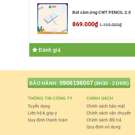
Bút cảm ứng CWT PENCIL 2.0
869.000₫
1.195.000₫
Sản phẩm
Bút cảm ứng CWT PENCIL 2.
ADES
, khách hàng có nhu cầu mua bán s
Đánh giá
09.7969.1514
hoặc
địa chỉ 217 Giảng Võ
Thông số kỹ thuật sản phẩm
0906196007
BẢO HÀNH:
(8H30 - 21H00)
Sản phẩm
B
THÔNG TIN CÔNG TY
CHÍNH SÁCH
Tuyển dụng
Chính sách bảo mật
Chất liệu
H
Liên hệ & góp ý
Chính sách vận chuyển
Quy định thanh toán
Chính sách đổi trả
Quy định sử dụng
Chất liệu ngòi bút
S