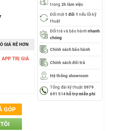
trong
2h làm việc
Đổi mới
1 đổi 1
nếu lỗi kỹ
r
thuật
Đổi trả và bảo hành
nhanh
chóng
Ó GIÁ RẺ HƠN
Chính sách bảo hành
 APP TRỊ GIÁ
Chính sách đổi trả
Hệ thống showroom
Tổng đài kỹ thuật
0979
691 514
hỗ trợ miễn phí
Ả GÓP
 TÔI