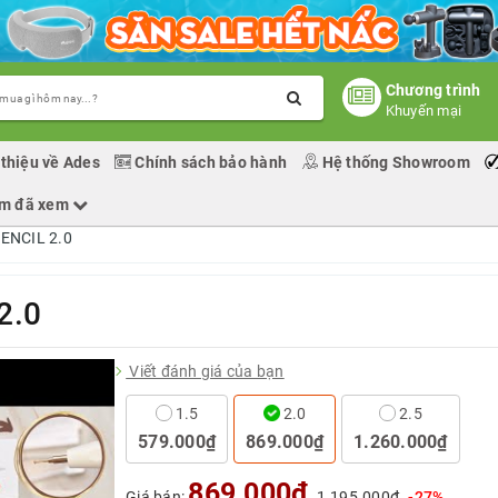
Chương trình
Khuyến mại
 thiệu về Ades
Chính sách bảo hành
Hệ thống Showroom
ẩm đã xem
ENCIL 2.0
2.0
Viết đánh giá của bạn
1.5
2.0
2.5
579.000₫
869.000₫
1.260.000₫
869.000₫
Giá bán:
1.195.000₫
-27%