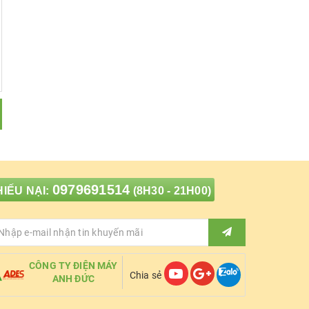
0979691514
IẾU NẠI:
(8H30 - 21H00)
CÔNG TY ĐIỆN MÁY
Chia sẻ
ANH ĐỨC