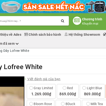
Chương trình
Khuyến mại
 thiệu về Ades
Chính sách bảo hành
Hệ thống Showroom
ẩm đã xem
g Dây Lofree White
y Lofree White
Viết đánh giá của bạn
Gray Limited
Red
Light Blue
1.269.000₫
869.000₫
869.000₫
Bloom Rose
BDuck
Milk Tea