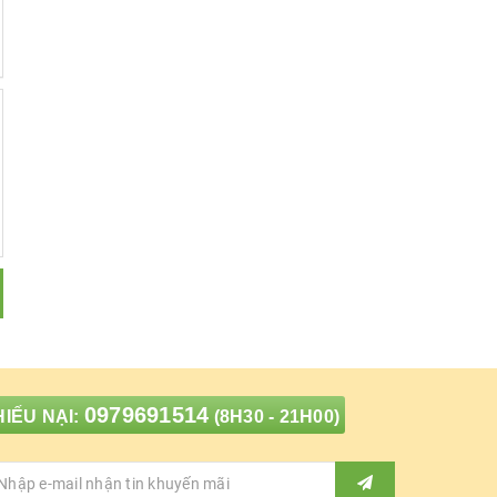
0979691514
IẾU NẠI:
(8H30 - 21H00)