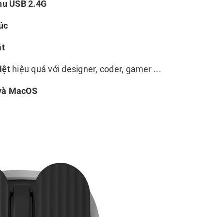
hu USB 2.4G
lúc
ặt
iệt
hiệu quả với designer, coder, gamer ...
và MacOS