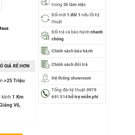
trong
2h làm việc
Đổi mới
1 đổi 1
nếu lỗi kỹ
thuật
Maus
Đổi trả và bảo hành
nhanh
chóng
Chính sách bảo hành
Chính sách đổi trả
Ó GIÁ RẺ HƠN
Hệ thống showroom
ẩm
>25 Triệu
Tổng đài kỹ thuật
0979
 kính
1 Km
691 514
hỗ trợ miễn phí
Giảng Võ,