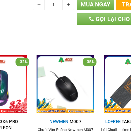
–
+
MUA NGAY
TR
GỌI LẠI CHO
- 32%
- 35%
GX6 PRO
NEWMEN
M007
LOFREE
TABL
LEON
Chuột Văn Phòng Newmen M007
Lót Chuột Lofree 