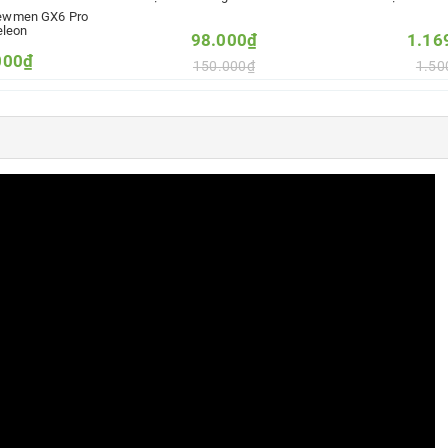
ewmen GX6 Pro
leon
98.000₫
1.16
000₫
150.000₫
1.50
000₫
Thêm vào so sánh
Thêm và
 so sánh