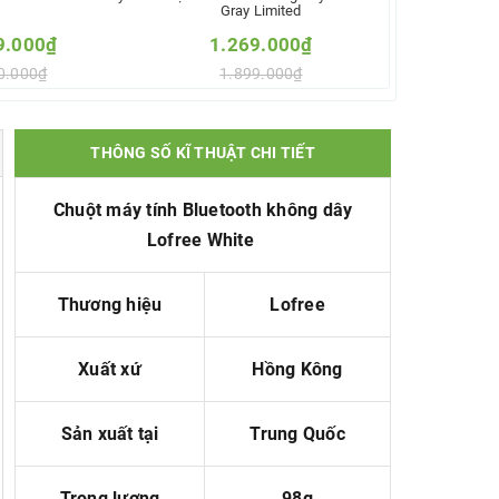
Gray Limited
9.000₫
1.269.000₫
0.000₫
1.899.000₫
o so sánh
Thêm vào so sánh
THÔNG SỐ KĨ THUẬT CHI TIẾT
Chuột máy tính Bluetooth không dây
Lofree White
Thương hiệu
Lofree
Xuất xứ
Hồng Kông
Sản xuất tại
Trung Quốc
Trọng lượng
98g