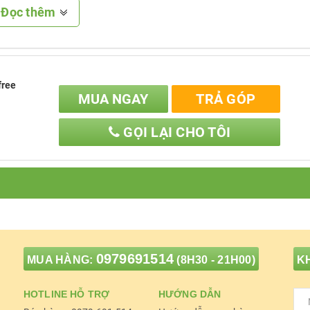
Đọc thêm
free
MUA NGAY
TRẢ GÓP
ng dây Bluetooth Lofree White Maus
GỌI LẠI CHO TÔI
NỘI DUNG
0979691514
MUA HÀNG:
(8H30 - 21H00)
KH
HOTLINE HỖ TRỢ
HƯỚNG DẪN