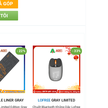
Ả GÓP
 TÔI
- 22%
- 33%
E LINER GRAY
LOFREE
GRAY LIMITED
Limited Edition Gray
Chuột Bluetooth Không Dây Lofree