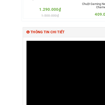
Chuột Gaming N
Chame
1.290.000₫
409.
1.500.000₫
600.
Thêm vào so sánh
Thêm vào
THÔNG TIN CHI TIẾT