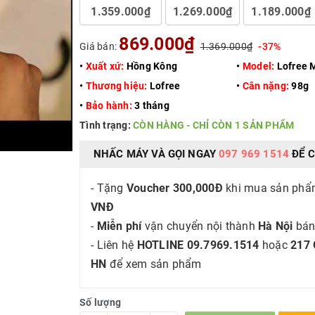
1.359.000₫
1.269.000₫
1.189.000₫
869.000₫
Giá bán:
1.369.000₫
-37%
•
Xuất xứ:
Hồng Kông
•
Model:
Lofree 
•
Thương hiệu:
Lofree
•
Cân nặng:
98g
•
Bảo hành:
3 tháng
Tình trạng:
CÒN HÀNG - CHỈ CÒN 1 SẢN PHẨM
NHẤC MÁY VÀ GỌI NGAY
097 969 1514
ĐỂ C
- Tặng
Voucher 300,000Đ
khi mua sản ph
ố
VNĐ
-
Miễn phí
vận chuyển nội thành
Hà Nội
bán
- Liên hệ
HOTLINE 09.7969.1514
hoặc
217 
HN
để xem sản phẩm
Số lượng