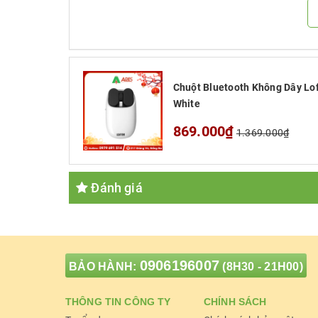
Chuột Bluetooth Không Dây Lo
White
Chuột máy tính khô
869.000₫
1.369.000₫
Đánh giá
1. Ngoại hình mới lạ, bắt mắt
2. Tương thích với nhiều thiết bị
3. Dung lượng pin lớn
0906196007
BẢO HÀNH:
(8H30 - 21H00)
4. Phím tắt
THÔNG TIN CÔNG TY
CHÍNH SÁCH