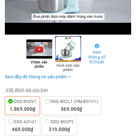
Xem
thông số
kĩ thuật
Video sản
Hình ảnh sản
phẩm
phẩm
Xem đầy đủ thông tin sản phẩm
Viết đánh giá của bạn
DDQ B03V1
DDQ B02L1 (HM B01V1)
1.869.000₫
569.000₫
DDQ A01G1
DDQ B02P5
469.000₫
319.000₫