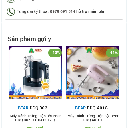
Tổng đài kỹ thuật
0979 691 514
hỗ trợ miễn phí
Sản phẩm gợi ý
- 43%
- 41%
BEAR
DDQ B02L1
BEAR
DDQ A01G1
Máy Đánh Trứng Trộn Bột Bear
Máy Đánh Trứng Trộn Bột Bear
M
DDQ B02L1 (HM B01V1)
DDQ A01G1
569.000₫
469.000₫