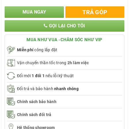
TRẢ GÓP
MUA NGAY
GỌI LẠI CHO TÔI
MUA NHƯ VUA -CHĂM SÓC NHƯ VIP
Miễn phí
công lắp đặt
Vận chuyển thần tốc trong
2h làm việc
Đổi mới
1 đổi 1
nếu lỗi kỹ thuật
Đổi trả và bảo hành
nhanh chóng
Chính sách bảo hành
Chính sách đổi trả
Hệ thống showroom