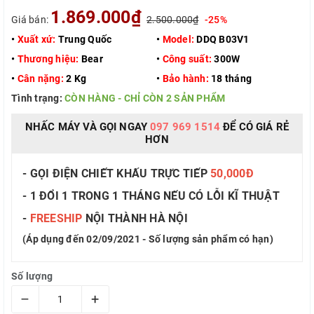
1.869.000₫
Giá bán:
2.500.000₫
-25%
•
Xuất xứ:
Trung Quốc
•
Model:
DDQ B03V1
•
Thương hiệu:
Bear
•
Công suất:
300W
•
Cân nặng:
2 Kg
•
Bảo hành:
18 tháng
Tình trạng:
CÒN HÀNG - CHỈ CÒN 2 SẢN PHẨM
NHẤC MÁY VÀ GỌI NGAY
097 969 1514
ĐỂ CÓ GIÁ RẺ
HƠN
- GỌI ĐIỆN CHIẾT KHẤU TRỰC TIẾP
50,000Đ
- 1 ĐỔI 1 TRONG 1 THÁNG NẾU CÓ LỖI KĨ THUẬT
-
FREESHIP
NỘI THÀNH HÀ NỘI
(Áp dụng đến 02/09/2021 - Số lượng sản phẩm có hạn)
Số lượng
–
+