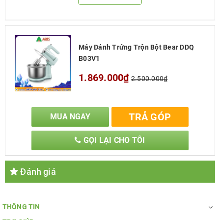
Máy Đánh Trứng Trộn Bột Bear DDQ
B03V1
1.869.000₫
2.500.000₫
TRẢ GÓP
MUA NGAY
GỌI LẠI CHO TÔI
Đánh giá
Khuyến Mãi
THÔNG TIN
Bear DDQ B03V1
dễ dàng sử dụng
bằng cách