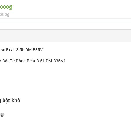
.000₫
.000₫
 so sánh
 Bột Tự Động Bear 3.5L DM B35V1
 bột khô
ng