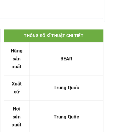
THÔNG SỐ KĨ THUẬT CHI TIẾT
Hãng
sản
BEAR
xuất
Xuất
T
rung
Quốc
xứ
Nơi
sản
T
rung
Quốc
xuất