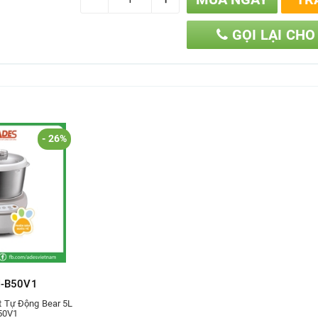
GỌI LẠI CHO
- 26%
-B50V1
t Tự Động Bear 5L
50V1