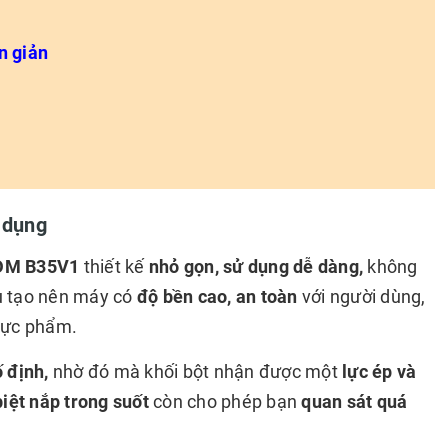
n giản
ử dụng
DM B35V1
thiết kế
nhỏ gọn, sử dụng dễ dàng,
không
ệu tạo nên máy có
độ bền cao, an toàn
với người dùng,
hực phẩm.
ố định,
nhờ đó mà khối bột nhận được một
lực ép và
iệt
nắp trong suốt
còn cho phép bạn
quan sát quá