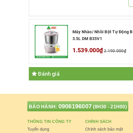
Máy Nhào/ Nhồi Bột Tự Động B
3.5L DM B35V1
1.539.000₫
2.190.000₫
Đánh giá
0906196007
BẢO HÀNH:
(8H30 - 21H00)
THÔNG TIN CÔNG TY
CHÍNH SÁCH
Tuyển dụng
Chính sách bảo mật