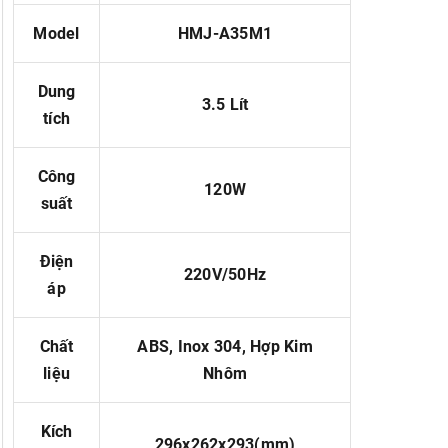
Model
HMJ-A35M1
Dung
3.5 Lít
tích
Công
120W
suất
Điện
220V/50Hz
áp
Chất
ABS, Inox 304, Hợp Kim
liệu
Nhôm
Kích
296x262x293(mm)