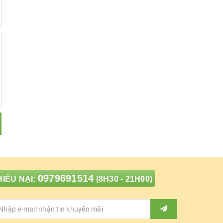
0979691514
IẾU NẠI:
(8H30 - 21H00)