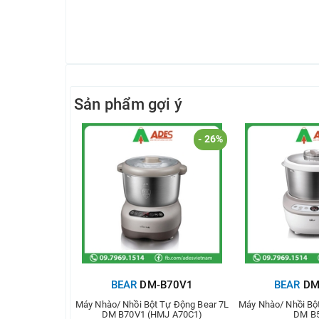
Sản phẩm gợi ý
- 26%
BEAR
DM-B70V1
BEAR
DM
Máy Nhào/ Nhồi Bột Tự Động Bear 7L
Máy Nhào/ Nhồi Bộ
DM B70V1 (HMJ A70C1)
DM B