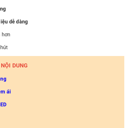
ộng
liệu dễ dàng
h
hơn
phút
NỘI DUNG
ụng
êm ái
LED