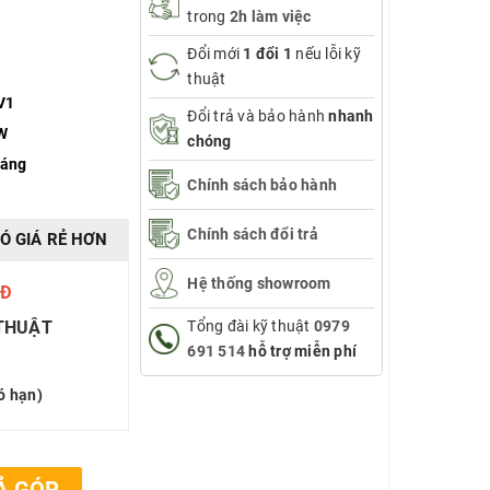
trong
2h làm việc
Đổi mới
1 đổi 1
nếu lỗi kỹ
thuật
V1
Đổi trả và bảo hành
nhanh
W
chóng
háng
Chính sách bảo hành
Chính sách đổi trả
Ó GIÁ RẺ HƠN
Hệ thống showroom
0Đ
 THUẬT
Tổng đài kỹ thuật
0979
691 514
hỗ trợ miễn phí
ó hạn)
Ả GÓP