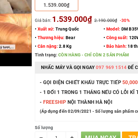
1.539.000₫
1.539.000₫
Giá bán:
2.190.000₫
-30%
•
Xuất xứ:
Trung Quốc
•
Model:
DM B35
•
Thương hiệu:
Bear
•
Công suất:
120
•
Cân nặng:
2.8 Kg
•
Bảo hành:
18 t
Tình trạng:
CÒN HÀNG - CHỈ CÒN 2 SẢN PHẨM
NHẤC MÁY VÀ GỌI NGAY
097 969 1514
ĐỂ C
- GỌI ĐIỆN CHIẾT KHẤU TRỰC TIẾP
50,00
ố
- 1 ĐỔI 1 TRONG 1 THÁNG NẾU CÓ LỖI KĨ
-
FREESHIP
NỘI THÀNH HÀ NỘI
(Áp dụng đến 02/09/2021 - Số lượng sản phẩm c
Số lượng
–
+
MUA NGAY
TR