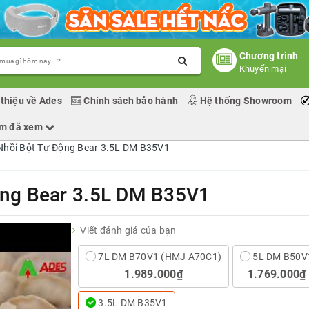
Chương trình
Khuyến mại
 thiệu về Ades
Chính sách bảo hành
Hệ thống Showroom
ẩm đã xem
hồi Bột Tự Động Bear 3.5L DM B35V1
ộng Bear 3.5L DM B35V1
Viết đánh giá của bạn
7L DM B70V1 (HMJ A70C1)
5L DM B50V
1.989.000₫
1.769.000₫
3.5L DM B35V1