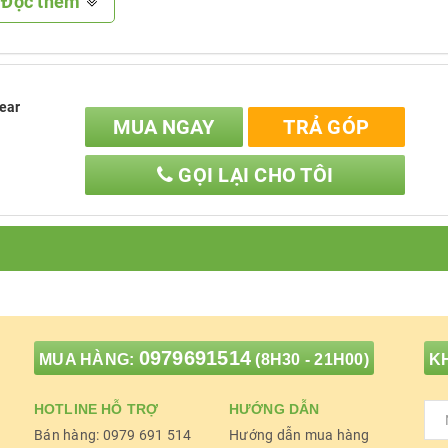
Đọc thêm
ear
MUA NGAY
TRẢ GÓP
GỌI LẠI CHO TÔI
0979691514
MUA HÀNG:
(8H30 - 21H00)
KH
HOTLINE HỖ TRỢ
HƯỚNG DẪN
Bán hàng: 0979 691 514
Hướng dẫn mua hàng
Tinh tế