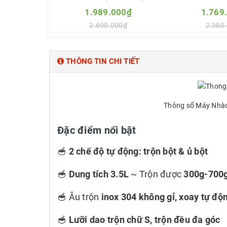
1.989.000₫
1.769
2.690.000₫
2.380
Thêm vào so sánh
Thêm vào
THÔNG TIN CHI TIẾT
Thông số Máy Nhào
Đặc điểm nổi bật
🥣
2 chế độ tự động: trộn bột & ủ bột
🥣
Dung tích 3.5L
~ Trộn được
300g-700g
🥣 Âu trộn
inox 304 không gỉ, xoay tự độ
🥣
Lưỡi dao trộn chữ S, trộn đều đa góc