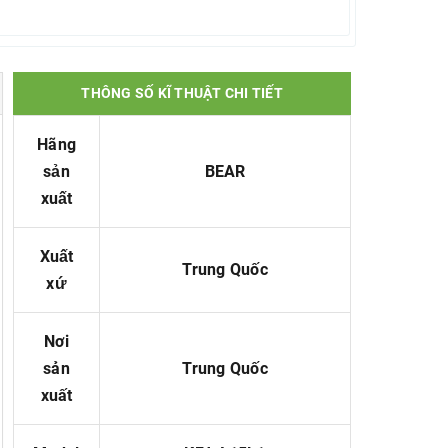
THÔNG SỐ KĨ THUẬT CHI TIẾT
Hãng
sản
BEAR
xuất
Xuất
T
rung
Quốc
xứ
Nơi
sản
T
rung
Quốc
xuất