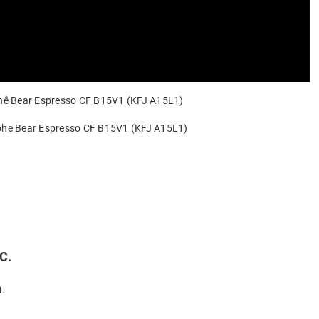
Phê Bear
Espresso
CF B15V1 (KFJ A15L1)
C.
.