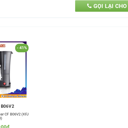
GỌI LẠI CHO
- 41%
 B06V2
ar CF B06V2 (KFJ
3)
000₫