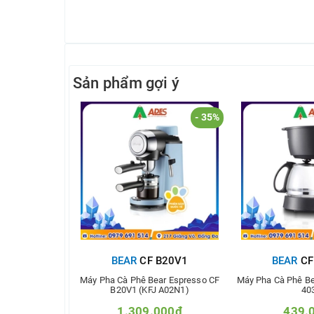
Sản phẩm gợi ý
- 35%
BEAR
CF B20V1
BEAR
CF
Máy Pha Cà Phê Bear Espresso CF
Máy Pha Cà Phê Be
B20V1 (KFJ A02N1)
40
1.309.000₫
439.