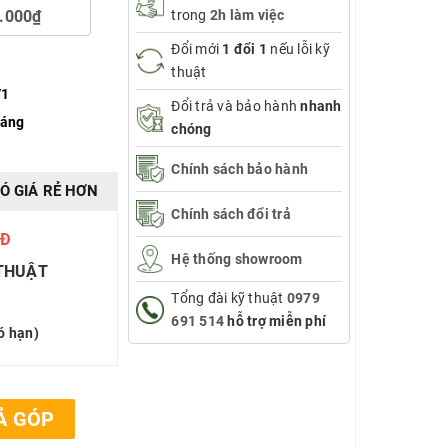
.000₫
trong
2h làm việc
Đổi mới
1 đổi 1
nếu lỗi kỹ
thuật
V1
Đổi trả và bảo hành
nhanh
háng
chóng
Chính sách bảo hành
Ó GIÁ RẺ HƠN
Chính sách đổi trả
0Đ
Hệ thống showroom
 THUẬT
Tổng đài kỹ thuật
0979
691 514
hỗ trợ miễn phí
ó hạn)
Ả GÓP