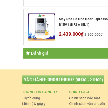
Bear Espresso
CF B15V1 có thể pha chế 
bạn.
Máy Pha Cà Phê Bear Espresso
B15V1 (KFJ A15L1)
2.439.000₫
3.800.000₫
Pha chế
2. Đa tính năng tiện ích
Đánh giá
Máy Pha Cà Phê Bear Espresso
CF B15
pha cà phê tài năng
ngay tại nhà bạn.
0906196007
BẢO HÀNH:
(8H30 - 21H00)
Đa
THÔNG TIN CÔNG TY
CHÍNH SÁCH
Tuyển dụng
Chính sách bảo mật
Liên hệ & góp ý
Chính sách vận chuyển