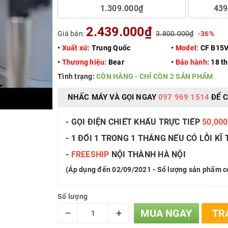
1.309.000₫
439
2.439.000₫
Giá bán:
3.800.000₫
-36%
•
Xuất xứ:
Trung Quốc
•
Model:
CF B15
•
Thương hiệu:
Bear
•
Bảo hành:
18 t
Tình trạng:
CÒN HÀNG - CHỈ CÒN 2 SẢN PHẨM
NHẤC MÁY VÀ GỌI NGAY
097 969 1514
ĐỂ C
- GỌI ĐIỆN CHIẾT KHẤU TRỰC TIẾP
50,00
- 1 ĐỔI 1 TRONG 1 THÁNG NẾU CÓ LỖI KĨ
ố
-
FREESHIP
NỘI THÀNH HÀ NỘI
(Áp dụng đến 02/09/2021 - Số lượng sản phẩm c
Số lượng
–
+
MUA NGAY
TR