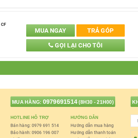
được nhiều loại Cà Phê
từ chiếc máy và đôi tay của
 CF
MUA NGAY
TRẢ GÓP
GỌI LẠI CHO TÔI
 được nhiều loại cà phê
V1
mang lại
hương thơm cuốn hút, mới lạ
như
một thợ
0979691514
MUA HÀNG:
(8H30 - 21H00)
KH
 tính năng tiện ích
HOTLINE HỖ TRỢ
HƯỚNG DẪN
Bán hàng: 0979 691 514
Hướng dẫn mua hàng
Chất lượng
Bảo hành: 0906 196 007
Hướng dẫn thanh toán