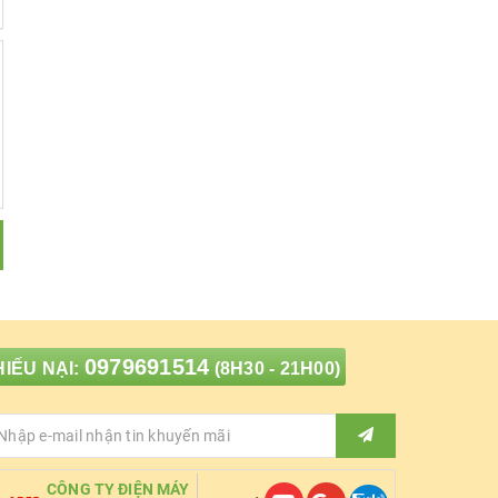
0979691514
IẾU NẠI:
(8H30 - 21H00)
CÔNG TY ĐIỆN MÁY