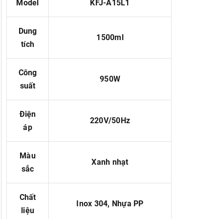
Model
KFJ-A15L1
Dung
1500ml
tích
Công
950W
suất
Điện
220V/50Hz
áp
Màu
Xanh nhạt
sắc
Chất
Inox 304, Nhựa PP
liệu