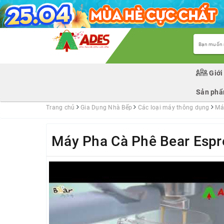
Giới
Sản ph
Trang chủ
Gia Dụng Nhà Bếp
Các loại máy thông dụng
Má
Máy Pha Cà Phê Bear Espr