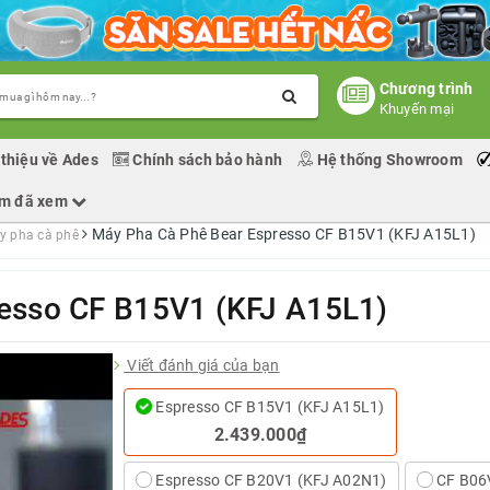
Chương trình
Khuyến mại
 thiệu về Ades
Chính sách bảo hành
Hệ thống Showroom
ẩm đã xem
Máy Pha Cà Phê Bear Espresso CF B15V1 (KFJ A15L1)
y pha cà phê
esso CF B15V1 (KFJ A15L1)
Viết đánh giá của bạn
Espresso CF B15V1 (KFJ A15L1)
2.439.000₫
Espresso CF B20V1 (KFJ A02N1)
CF B06