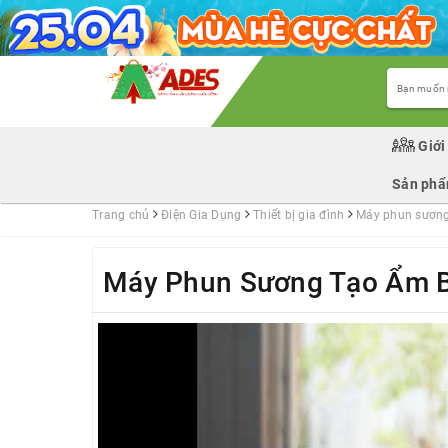
Giới
Sản ph
Trang chủ
Điện Gia Dụng
Thiết bị gia đình
Máy phun sươn
Máy Phun Sương Tạo Ẩm 