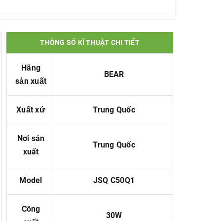
THÔNG SỐ KĨ THUẬT CHI TIẾT
Hãng
BEAR
sản xuất
Xuất xứ
T
rung
Quốc
Nơi sản
T
rung
Quốc
xuất
Model
JSQ C50Q1
Công
30W