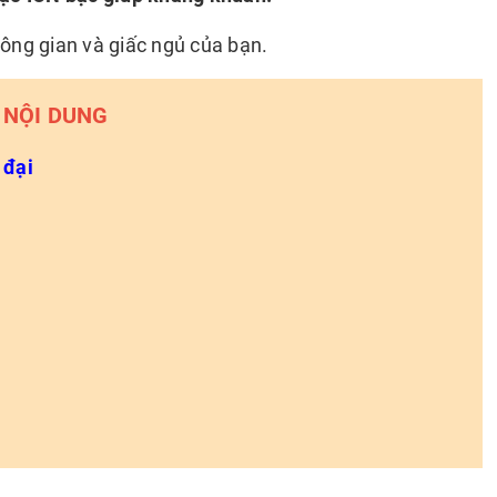
ông gian và giấc ngủ của bạn.
NỘI DUNG
 đại