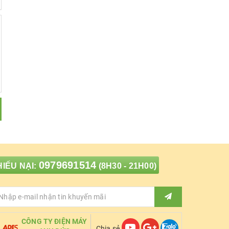
0979691514
IẾU NẠI:
(8H30 - 21H00)
CÔNG TY ĐIỆN MÁY
Chia sẻ