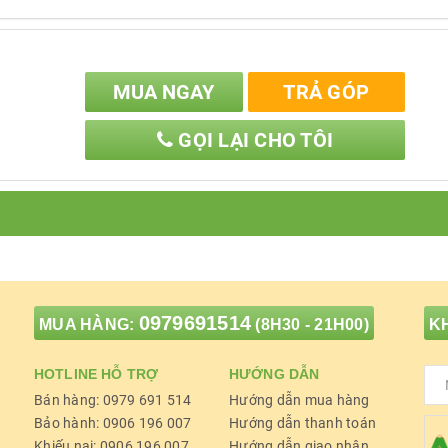
g mất độ ẩm hay nóng quá mức
MUA NGAY
TRẢ GÓP
GỌI LẠI CHO TÔI
Q1
thiết kế
kết cấu lớn
có thể
thêm nước dễ dàng,
 kiệm thời gian châm thêm nước.
 tính năng tiện ích
0979691514
MUA HÀNG:
(8H30 - 21H00)
KH
HOTLINE HỖ TRỢ
HƯỚNG DẪN
Bán hàng: 0979 691 514
Hướng dẫn mua hàng
Bảo hành: 0906 196 007
Hướng dẫn thanh toán
Khiếu nại: 0906 196 007
Hướng dẫn giao nhận