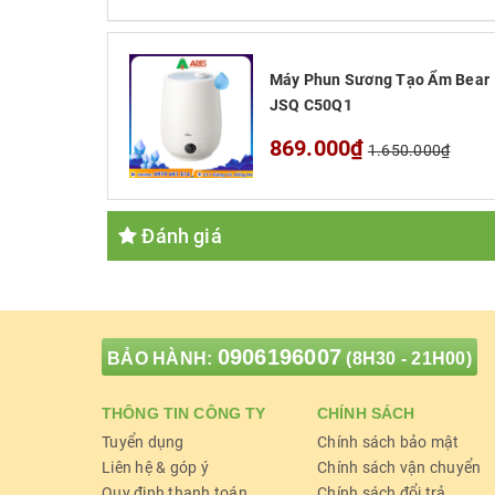
Ngăn ảnh hưởn
Máy Phun Sương Tạo Ẩm Bear
JSQ C50Q1
2. Đa tính năng tiện ích
869.000₫
1.650.000₫
Máy Phun Sương
Tạo Ẩm Bear JSQ C50
dung tích lên đến 4500ml
cũng giúp
tiết
Đánh giá
Đa
0906196007
BẢO HÀNH:
(8H30 - 21H00)
THÔNG TIN CÔNG TY
CHÍNH SÁCH
Tuyển dụng
Chính sách bảo mật
Liên hệ & góp ý
Chính sách vận chuyển
Quy định thanh toán
Chính sách đổi trả