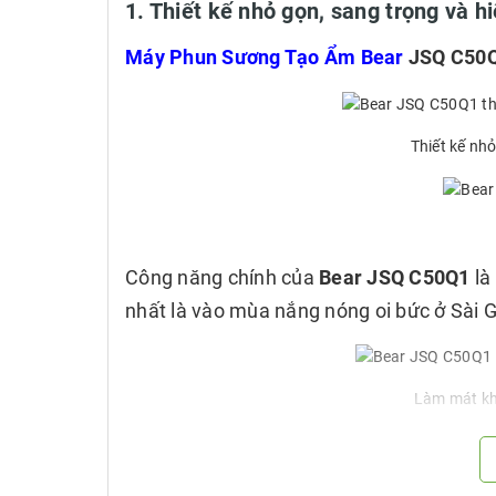
1. Thiết kế nhỏ gọn, sang trọng và h
Máy Phun Sương Tạo Ẩm Bear
JSQ C50
Thiết kế nhỏ
Công năng chính của
Bear JSQ C50Q1
là
nhất là vào mùa nắng nóng oi bức ở Sài 
Làm mát kh
Ngoài ra,
Bear JSQ C50Q1
còn giúp
ngăn
mức
khiến ảnh hưởng đến sức khỏe của 