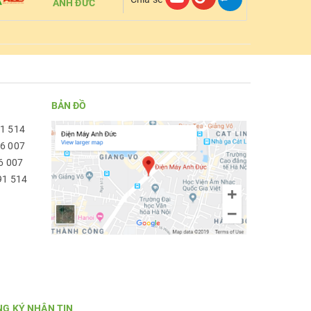
ANH ĐỨC
BẢN ĐỒ
91 514
96 007
6 007
91 514
NG KÝ NHẬN TIN