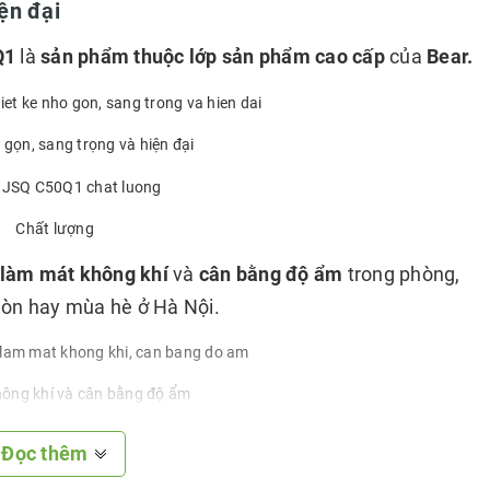
iện đại
Q1
là
sản phẩm thuộc lớp sản phẩm cao cấp
của
Bear.
 gọn, sang trọng và hiện đại
Chất lượng
làm mát không khí
và
cân bằng độ ẩm
trong phòng,
Gòn hay mùa hè ở Hà Nội.
ông khí và cân bằng độ ẩm
 được các ảnh hưởng
từ việc
mất độ ẩm
hay
nóng quá
Đọc thêm
bạn.