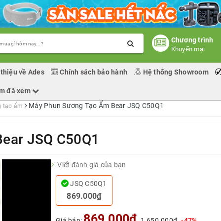
Chương trình
Khuyến mại
 thiệu về Ades
Chính sách bảo hành
Hệ thống Showroom
ẩm đã xem
Máy Phun Sương Tạo Ẩm Bear JSQ C50Q1
g tạo ẩm
Bear JSQ C50Q1
Viết đánh giá của bạn
JSQ C50Q1
869.000₫
869.000₫
Giá bán:
1.650.000₫
-47%