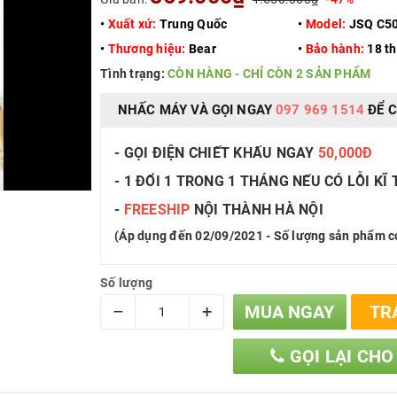
•
Xuất xứ:
Trung Quốc
•
Model:
JSQ C5
•
Thương hiệu:
Bear
•
Bảo hành:
18 t
Tình trạng:
CÒN HÀNG - CHỈ CÒN 2 SẢN PHẨM
NHẤC MÁY VÀ GỌI NGAY
097 969 1514
ĐỂ C
- GỌI ĐIỆN CHIẾT KHẤU NGAY
50,000Đ
- 1 ĐỔI 1 TRONG 1 THÁNG NẾU CÓ LỖI KĨ
-
FREESHIP
NỘI THÀNH HÀ NỘI
(Áp dụng đến 02/09/2021 - Số lượng sản phẩm c
ố
Số lượng
–
+
MUA NGAY
TR
GỌI LẠI CHO