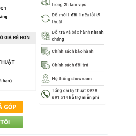
trong
2h làm việc
0Q1
Đổi mới
1 đổi 1
nếu lỗi kỹ
háng
thuật
Đổi trả và bảo hành
nhanh
Ó GIÁ RẺ HƠN
chóng
Chính sách bảo hành
 THUẬT
Chính sách đổi trả
Hệ thống showroom
ó hạn)
Tổng đài kỹ thuật
0979
691 514
hỗ trợ miễn phí
Ả GÓP
 TÔI