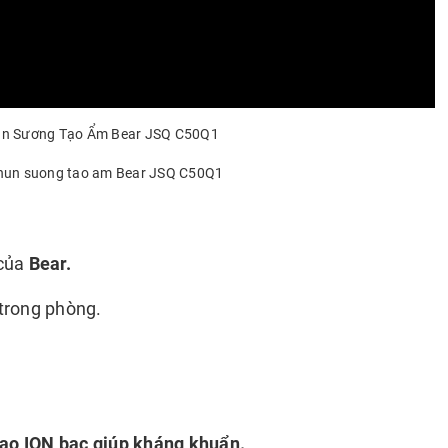
hun Sương Tạo Ẩm Bear JSQ C50Q1
của
Bear.
trong phòng.
tạo ION bạc giúp kháng khuẩn.