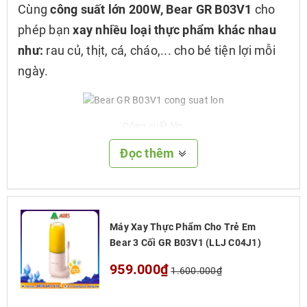
Cùng
công suất lớn 200W, Bear GR B03V1
cho
phép bạn
xay nhiều loại thực phẩm khác nhau
như:
rau củ, thịt, cá, cháo,... cho bé tiện lợi mỗi
ngày.
Công suất lớn
Đọc thêm
2. Chất liệu an toàn tuyệt đối
Máy Xay Thực Phẩm Cho Trẻ Em Bear 3 Cối GR
B03V1
chịu đựng được sự
chênh lệch khi thay
Máy Xay Thực Phẩm Cho Trẻ Em
đổi nhiệt độ.
Bear 3 Cối GR B03V1 (LLJ C04J1)
959.000₫
1.600.000₫
Chất liệu an toàn tuyệt đối