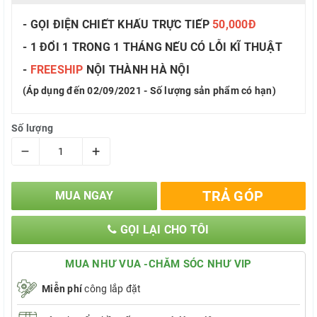
- GỌI ĐIỆN CHIẾT KHẤU TRỰC TIẾP
50,000Đ
- 1 ĐỔI 1 TRONG 1 THÁNG NẾU CÓ LỖI KĨ THUẬT
-
FREESHIP
NỘI THÀNH HÀ NỘI
(Áp dụng đến 02/09/2021 - Số lượng sản phẩm có hạn)
Số lượng
–
+
TRẢ GÓP
MUA NGAY
GỌI LẠI CHO TÔI
MUA NHƯ VUA -CHĂM SÓC NHƯ VIP
Miễn phí
công lắp đặt