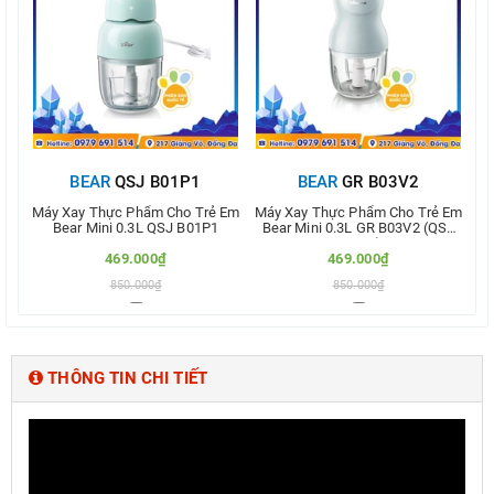
BEAR
QSJ B01P1
BEAR
GR B03V2
Máy Xay Thực Phẩm Cho Trẻ Em
Máy Xay Thực Phẩm Cho Trẻ Em
Má
Bear Mini 0.3L QSJ B01P1
Bear Mini 0.3L GR B03V2 (QSJ
B
A01F2)
469.000₫
469.000₫
850.000₫
850.000₫
Thêm vào so sánh
Thêm vào so sánh
THÔNG TIN CHI TIẾT