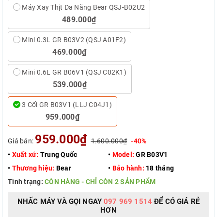
Máy Xay Thịt Đa Năng Bear QSJ-B02U2
489.000₫
Mini 0.3L GR B03V2 (QSJ A01F2)
469.000₫
Mini 0.6L GR B06V1 (QSJ C02K1)
539.000₫
3 Cối GR B03V1 (LLJ C04J1)
959.000₫
959.000₫
Giá bán:
1.600.000₫
-40%
•
Xuất xứ:
Trung Quốc
•
Model:
GR B03V1
•
Thương hiệu:
Bear
•
Bảo hành:
18 tháng
Tình trạng:
CÒN HÀNG - CHỈ CÒN 2 SẢN PHẨM
NHẤC MÁY VÀ GỌI NGAY
097 969 1514
ĐỂ CÓ GIÁ RẺ
HƠN