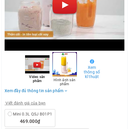
Xem
thông số
kĩ thuật
Video sản
Hình ảnh sản
phẩm
phẩm
Xem đầy đủ thông tin sản phẩm
Viết đánh giá của bạn
Mini 0.3L QSJ B01P1
469.000₫