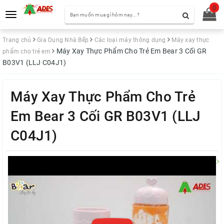
0
Toggle
navigation
Trang chủ
Gia Dụng Nhà Bếp
Các loại máy thông dụng
Máy xay thực
Máy Xay Thực Phẩm Cho Trẻ Em Bear 3 Cối GR
phẩm cho trẻ em
B03V1 (LLJ C04J1)
Máy Xay Thực Phẩm Cho Trẻ
Em Bear 3 Cối GR B03V1 (LLJ
C04J1)