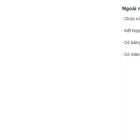
Ngoài r
- Chức nă
- Kết hợ
- Có bản
- Có màn