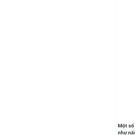
Một số 
như nấ