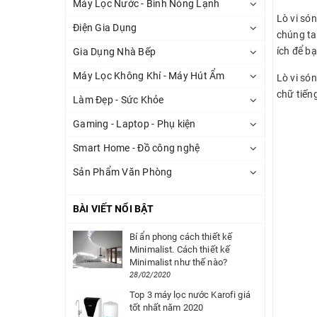
Máy Lọc Nước - Bình Nóng Lạnh
Lò vi són
Điện Gia Dụng
chúng ta
ích để b
Gia Dụng Nhà Bếp
Máy Lọc Không Khí - Máy Hút Ẩm
Lò vi só
chữ tiếng
Làm Đẹp - Sức Khỏe
Gaming - Laptop - Phụ kiện
Smart Home - Đồ công nghệ
Sản Phẩm Văn Phòng
BÀI VIẾT NỔI BẬT
Bí ẩn phong cách thiết kế
Minimalist. Cách thiết kế
Minimalist như thế nào?
28/02/2020
Top 3 máy lọc nước Karofi giá
tốt nhất năm 2020