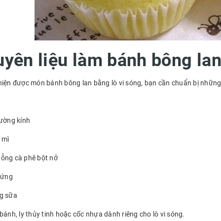
yên liệu làm bánh bông la
hiện được món bánh bông lan bằng lò vi sóng, bạn cần chuẩn bị những
đường kính
 mì
ỗng cà phê bột nở
trứng
g sữa
ánh, ly thủy tinh hoặc cốc nhựa dành riêng cho lò vi sóng.