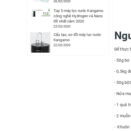
26/02/2020
Top 5 máy lọc nước Kangaroo
công nghệ Hydrogen và Nano
tốt nhất năm 2020
23/02/2020
Ngu
Cấu tạo, sơ đồ máy lọc nước
Kangaroo
22/02/2020
Để thực 
- 50g bơ
- 0,5kg 
- 50g bột
- Nửa mu
- 1 quả 
- 2 muỗn
-
Khuôn b