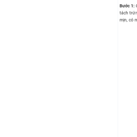
Bước 1:
tách trứn
mịn, có 