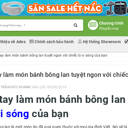
Chương trình
Khuyến mại
 thiệu về Ades
Chính sách bảo hành
Hệ thống Showroom
tay làm món bánh bông lan tuyệt ngon với chiếc lò vi sóng của bạn
y làm món bánh bông lan tuyệt ngon với chiếc
I
TRẦN ĐỨC KHÁNH
VÀO LÚC 09/08/2019
tay làm món bánh bông lan 
vi sóng
của bạn
g lan là một món ăn đã quá quen thuộc với mọi gia đình Việt. Nó sẽ l