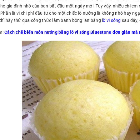
cho gia đình nhỏ của bạn bất đầu một ngày mới. Tuy vậy, nhiều chị em 
 Phần là vì chi phí đầu tư cho một chiếc lò nướng là không nhỏ hay ng
 thì hãy thử qua công thức làm bánh bông lan bằng
lò vi sóng
sau đây, 
m:
Cách chế biến món nướng bằng lò vi sóng Bluestone đơn giản mà 