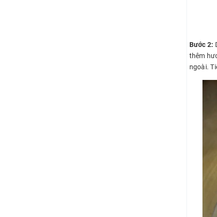
Bước 2:
thêm hươ
ngoài. T